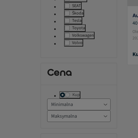
label.refinement
SEAT
label.refinement
Škoda
Au
label.refinement
Tesla
40
label.refinement
Toyota
label.refinement
Ol
Volkswagen
20
label.refinement
Volvo
label.refinement
Ku
Cena
Kup