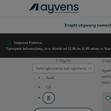
Znajdź używany samoc
Szanowni Państwo,
Uprzejmie informujemy, że w okresie od 12.06 do 11.09 salony w War
5
Wyniki
Znaj
Ayve
sele
Audi
zwro
assistive.text.remove.filter.button
Q5
assistive.text.remove.filter.button