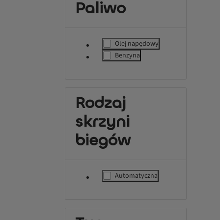
Paliwo
Olej napędowy
label.refinement
Benzyna
label.refinement
Rodzaj
skrzyni
biegów
Automatyczna
label.refinement