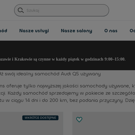
hód
Nasze usługi
Nasze salony
O nas
O
szawie i Krakowie są czynne w każdy piątek w godzinach 9:00–15:00.
dź swój idealny samochód Audi Q5 używany
ns oferuje tylko najwyższej jakości samochody używane, 
kcji. Każdy samochód sprzedajemy w pakiecie ze szczegół
tu w ciągu 14 dni i do 200 km, bez podania przyczyny. Dzi
WKRÓTCE DOSTĘPNE