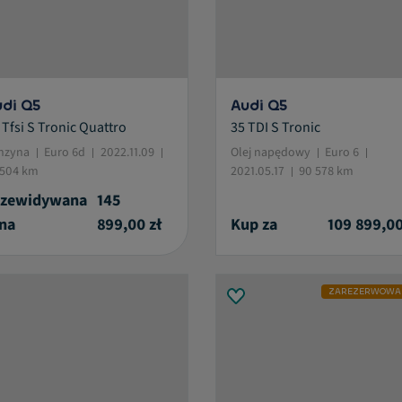
di Q5
Audi Q5
 Tfsi S Tronic Quattro
35 TDI S Tronic
istive.selected.text label.refinement.selected
nzyna
Euro 6d
2022.11.09
Olej napędowy
Euro 6
 504 km
2021.05.17
90 578 km
rzewidywana
145
na
899,00 zł
Kup za
109 899,00
ZAREZERWOWA