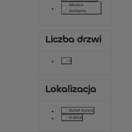
label.refinement
Wkrótce
label.refinement
dostępne
Liczba drzwi
5
label.refinement
Lokalizacja
Outlet Ayvens
label.refinement
Kraków
label.refinement