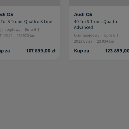
di Q5
Audi Q5
 Tdi S Tronic Quattro S Line
40 Tdi S Tronic Quattro
Advanced
ej napędowy
Euro 6
Olej napędowy
Euro 6
21.05.24
161 970 km
2022.06.27
23 934 km
p za
107 899,00 zł
Kup za
123 899,00