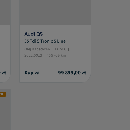
Audi Q5
35 Tdi S Tronic S Line
Olej napędowy
Euro 6
2022.09.21
156 439 km
 zł
Kup za
99 899,00 zł
NE