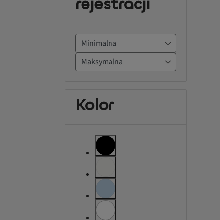
rejestracji
Kolor
label.refinement
label.refinement.unselectable
label.refinement.unselectable
label.refinement