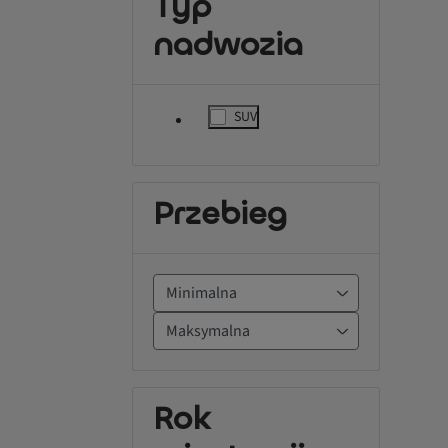
Typ
nadwozia
SUV
label.refinement
Przebieg
Rok