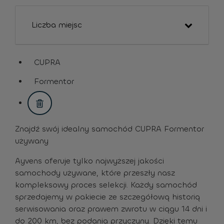
Liczba miejsc
CUPRA
assistive.text.remove.filter.button
Formentor
assistive.text.remove.filter.button
Znajdź swój idealny samochód CUPRA Formentor
używany
Ayvens oferuje tylko najwyższej jakości
samochody używane, które przeszły nasz
kompleksowy proces selekcji. Każdy samochód
sprzedajemy w pakiecie ze szczegółową historią
serwisowania oraz prawem zwrotu w ciągu 14 dni i
do 200 km, bez podania przyczyny. Dzięki temu