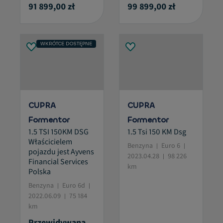
91 899,00 zł
99 899,00 zł
WKRÓTCE DOSTĘPNE
CUPRA
CUPRA
Formentor
Formentor
1.5 TSI 150KM DSG
1.5 Tsi 150 KM Dsg
Właścicielem
Benzyna
Euro 6
pojazdu jest Ayvens
2023.04.28
98 226
Financial Services
km
Polska
Benzyna
Euro 6d
2022.06.09
75 184
km
Przewidywana