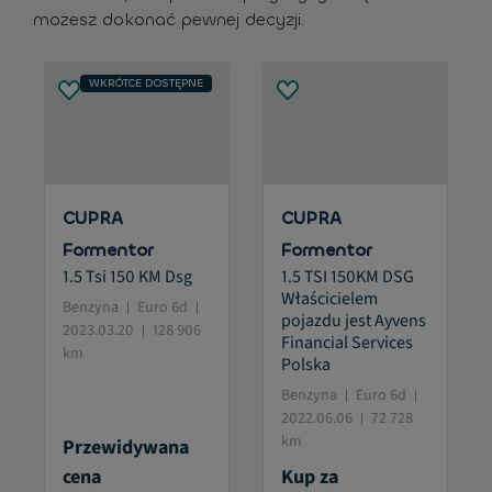
możesz dokonać pewnej decyzji.
WKRÓTCE DOSTĘPNE
CUPRA
CUPRA
Formentor
Formentor
1.5 Tsi 150 KM Dsg
1.5 TSI 150KM DSG
Właścicielem
Benzyna
Euro 6d
pojazdu jest Ayvens
2023.03.20
128 906
Financial Services
km
Polska
Benzyna
Euro 6d
2022.06.06
72 728
km
Przewidywana
cena
Kup za