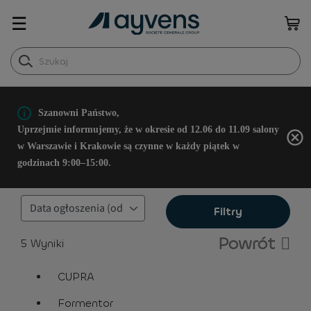
☰
Szanowni Państwo,
Uprzejmie informujemy, że w okresie od 12.06 do 11.09 salony
w Warszawie i Krakowie są czynne w każdy piątek w
godzinach 9:00–15:00.
Filtry
Powrót
5
Wyniki
CUPRA
assistive.text.remove.filter.button
Formentor