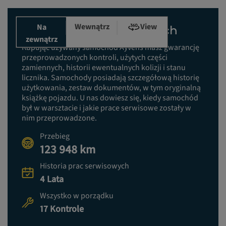
Wewnątrz
View
Na
Historia prac serwisowych
zewnątrz
Kupując używany samochód Ayvens masz gwarancję
przeprowadzonych kontroli, użytych części
zamiennych, historii ewentualnych kolizji i stanu
licznika. Samochody posiadają szczegółową historię
użytkowania, zestaw dokumentów, w tym oryginalną
książkę pojazdu. U nas dowiesz się, kiedy samochód
był w warsztacie i jakie prace serwisowe zostały w
nim przeprowadzone.
Przebieg
123 948 km
Historia prac serwisowych
4 Lata
Wszystko w porządku
17 Kontrole