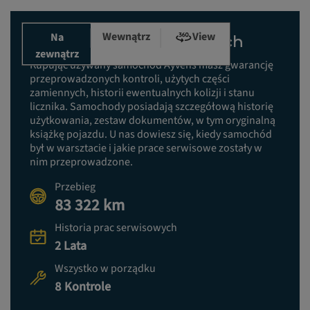
Wewnątrz
View
Na
Historia prac serwisowych
zewnątrz
Kupując używany samochód Ayvens masz gwarancję
przeprowadzonych kontroli, użytych części
zamiennych, historii ewentualnych kolizji i stanu
licznika. Samochody posiadają szczegółową historię
użytkowania, zestaw dokumentów, w tym oryginalną
książkę pojazdu. U nas dowiesz się, kiedy samochód
był w warsztacie i jakie prace serwisowe zostały w
nim przeprowadzone.
Przebieg
83 322 km
Historia prac serwisowych
2 Lata
Wszystko w porządku
8 Kontrole