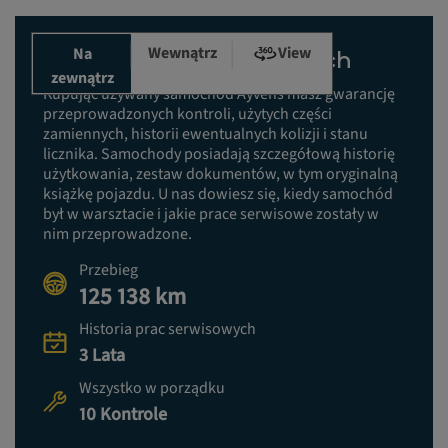
Wewnątrz
View
Na
Historia prac serwisowych
zewnątrz
Kupując używany samochód Ayvens masz gwarancję
przeprowadzonych kontroli, użytych części
zamiennych, historii ewentualnych kolizji i stanu
licznika. Samochody posiadają szczegółową historię
użytkowania, zestaw dokumentów, w tym oryginalną
książkę pojazdu. U nas dowiesz się, kiedy samochód
był w warsztacie i jakie prace serwisowe zostały w
nim przeprowadzone.
Przebieg
125 138 km
Historia prac serwisowych
3 Lata
Wszystko w porządku
10 Kontrole