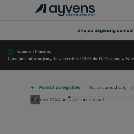
Znajdź używany samoc
Szanowni Państwo,
Uprzejmie informujemy, że w okresie od 12.06 do 11.09 salony w War
Powrót do wyników
Nasze samochody
button.previous