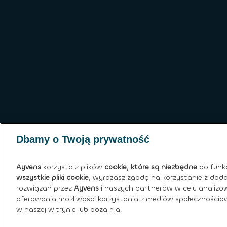
Dbamy o Twoją prywatność
Ayvens
korzysta z plików
cookie, które są niezbędne
do funk
wszystkie pliki cookie
, wyrażasz zgodę na korzystanie z dod
rozwiązań przez
Ayvens
i naszych partnerów w celu analizow
oferowania możliwości korzystania z mediów społecznościow
w naszej witrynie lub poza nią.
Polityka plików cookies
|
Globalna polityka pr