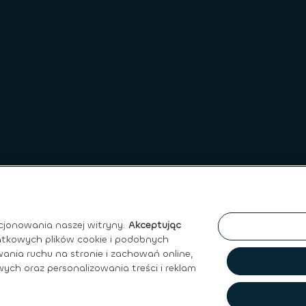
cjonowania naszej witryny.
Akceptując
atkowych plików cookie i podobnych
ania ruchu na stronie i zachowań online,
ych oraz personalizowania treści i reklam
ywatności
|
Regulamin Sprzedaży
|
Prawo do ochrony Danych O