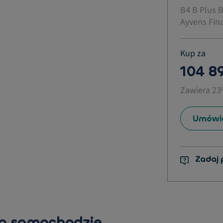
B4 B Plus B
Ayvens Fina
Kup za
104 89
Zawiera 2
Umówić
Zadaj 
 o samochodzie