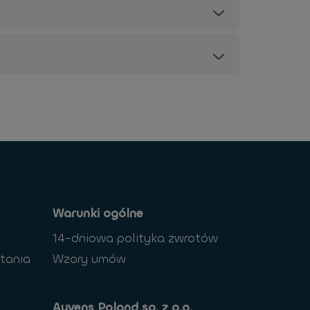
Warunki ogólne
14-dniowa polityka zwrotów
tania
Wzory umów
Ayvens Poland sp. z o.o.