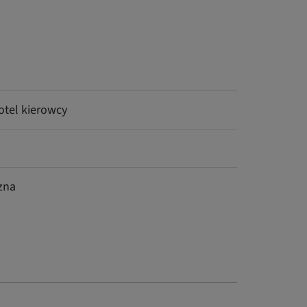
otel kierowcy
zna