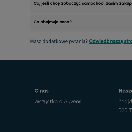
Co, jeśli chcę zobaczyć samochód, zanim zakupi
Co obejmuje cena?
Masz dodatkowe pytania?
Odwiedź naszą str
O nas
Nasze
Wszystko o Ayvens
Znaj
B2B T