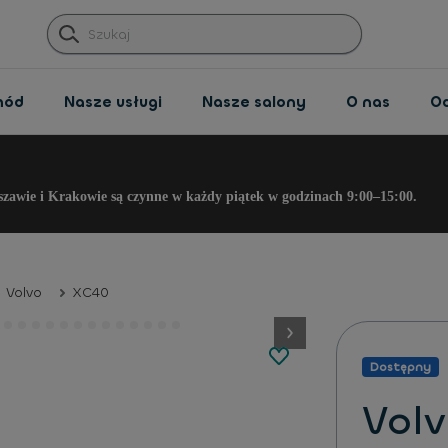
hód
Nasze usługi
Nasze salony
O nas
O
szawie i Krakowie są czynne w każdy piątek w godzinach 9:00–15:00.
Volvo
XC40
button.next
Dostępny
Vol