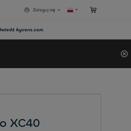
Zaloguj się
dwiedź Ayvens.com
vo XC40