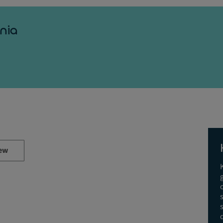
nia
ew