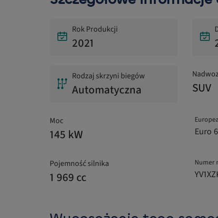
Rok Produkcji
D
2021
Nadwoz
Rodzaj skrzyni biegów
SUV
Automatyczna
Europea
Moc
Euro 6
145 kW
Numer 
Pojemność silnika
YV1XZ
1 969 cc