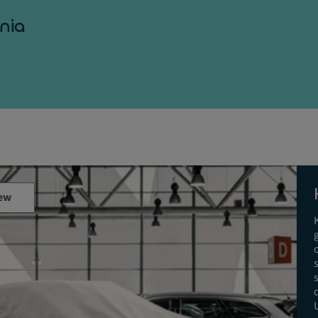
nia
ew