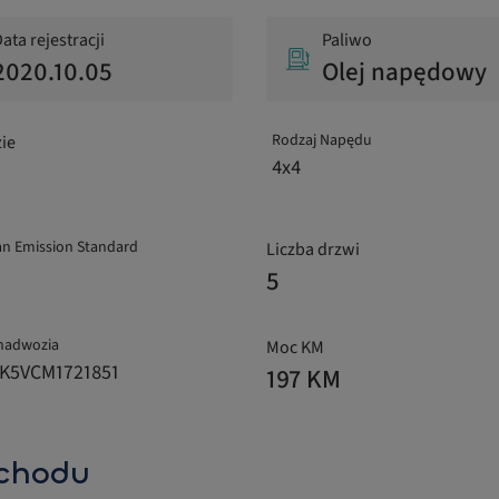
ata rejestracji
Paliwo
2020.10.05
Olej napędowy
Rodzaj Napędu
ie
4x4
n Emission Standard
Liczba drzwi
5
nadwozia
Moc KM
K5VCM1721851
197 KM
chodu