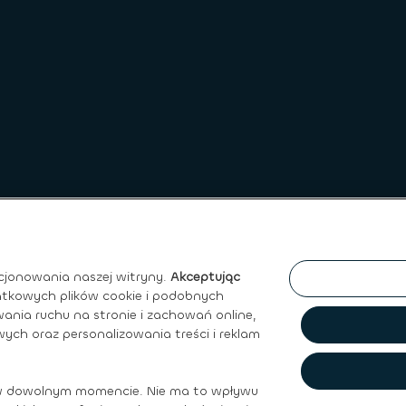
cjonowania naszej witryny.
Akceptując
atkowych plików cookie i podobnych
ania ruchu na stronie i zachowań online,
ych oraz personalizowania treści i reklam
ywatności
|
Regulamin Sprzedaży
|
Prawo do ochrony Danych O
w dowolnym momencie. Nie ma to wpływu