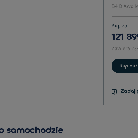
B4 D Awd M
Kup za
121 89
Zawiera 2
Kup aut
Zadaj 
 o samochodzie