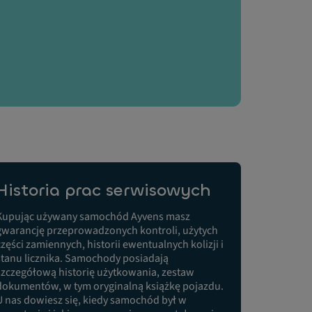
Historia prac serwisowych
Kupując używany samochód Ayvens masz
gwarancję przeprowadzonych kontroli, użytych
części zamiennych, historii ewentualnych kolizji i
stanu licznika. Samochody posiadają
szczegółową historię użytkowania, zestaw
dokumentów, w tym oryginalną książkę pojazdu.
U nas dowiesz się, kiedy samochód był w