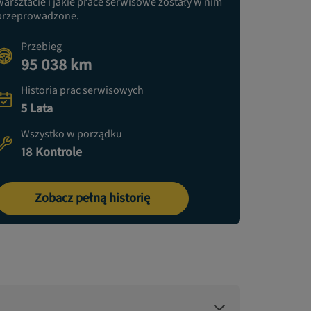
warsztacie i jakie prace serwisowe zostały w nim
przeprowadzone.
Przebieg
95 038 km
Historia prac serwisowych
5 Lata
Wszystko w porządku
18 Kontrole
Zobacz pełną historię