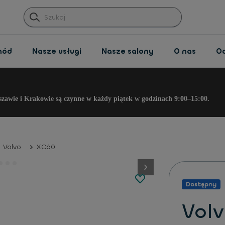
hód
Nasze usługi
Nasze salony
O nas
O
szawie i Krakowie są czynne w każdy piątek w godzinach 9:00–15:00.
Volvo
XC60
button.next
Dostępny
Vol