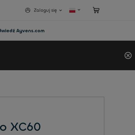
Zaloguj się
dwiedź Ayvens.com
vo XC60