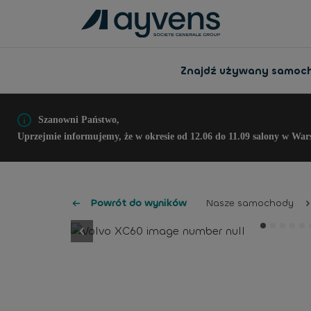
Znajdź używany samoc
Szanowni Państwo,
Uprzejmie informujemy, że w okresie od 12.06 do 11.09 salony w War
Powrót do wyników
Nasze samochody
button.previous