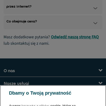
przez Internet?
Co obejmuje cena?
Masz dodatkowe pytania?
Odwiedź naszą stronę FAQ
lub skontaktuj się z nami.
O nas
Nasze usługi
Dbamy o Twoją prywatność
Kontakt
Ayvens
korzysta z plików
cookie, które są