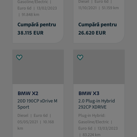
Diesel
Euro 6d
Gasoline/Electric
11/10/2021
51.159 km
Euro 6d
13/02/2023
91.848 km
Cumpără pentru
Cumpără pentru
38.115 EUR
26.620 EUR
BMW X2
BMW X3
20D 190CP xDrive M
2.0 Plug-in Hybrid
Sport
292CP XDRIVE
Diesel
Euro 6d
Plug-in Hybrid:
05/05/2021
10.168
Gasoline/Electric
km
Euro 6d
13/03/2023
83.224 km