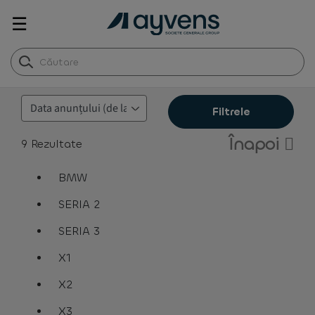
☰
Filtrele
Înapoi
9
Rezultate
BMW
assistive.text.remove.filter.button
SERIA 2
assistive.text.remove.filter.button
SERIA 3
assistive.text.remove.filter.button
X1
assistive.text.remove.filter.button
X2
assistive.text.remove.filter.button
X3