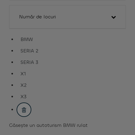
Număr de locuri
BMW
assistive.text.remove.filter.button
SERIA 2
assistive.text.remove.filter.button
SERIA 3
assistive.text.remove.filter.button
X1
assistive.text.remove.filter.button
X2
assistive.text.remove.filter.button
X3
assistive.text.remove.filter.button
Găsește un autoturism BMW rulat