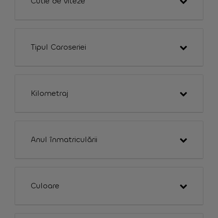
Cutie de viteze
Tipul Caroseriei
Kilometraj
Anul înmatriculării
Culoare