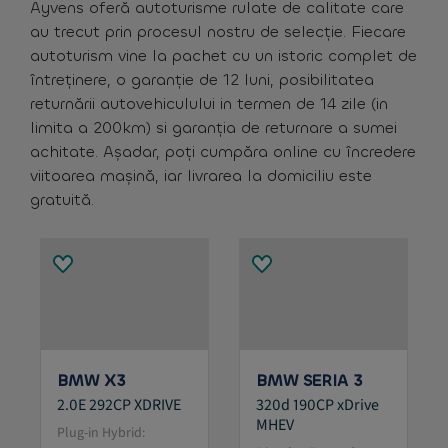
Ayvens oferă autoturisme rulate de calitate care
au trecut prin procesul nostru de selecție. Fiecare
autoturism vine la pachet cu un istoric complet de
întreținere, o garanție de 12 luni, posibilitatea
returnării autovehiculului in termen de 14 zile (in
limita a 200km) si garanția de returnare a sumei
achitate. Așadar, poți cumpăra online cu încredere
viitoarea mașină, iar livrarea la domiciliu este
gratuită.
BMW X3
BMW SERIA 3
2.0E 292CP XDRIVE
320d 190CP xDrive
MHEV
Plug-in Hybrid: