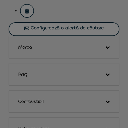
assistive.text.remove.filter.button
Configurează o alertă de căutare
Marca
Preț
Combustibil