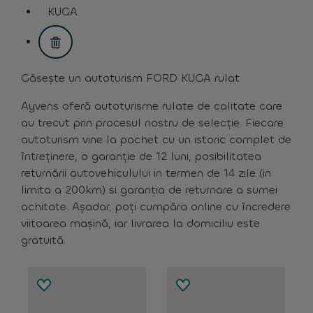
assistive.text.remove.filter.button
KUGA
assistive.text.remove.filter.button
Găsește un autoturism FORD KUGA rulat
Ayvens oferă autoturisme rulate de calitate care
au trecut prin procesul nostru de selecție. Fiecare
autoturism vine la pachet cu un istoric complet de
întreținere, o garanție de 12 luni, posibilitatea
returnării autovehiculului in termen de 14 zile (in
limita a 200km) si garanția de returnare a sumei
achitate. Așadar, poți cumpăra online cu încredere
viitoarea mașină, iar livrarea la domiciliu este
gratuită.