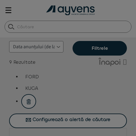
☰
Filtrele
Înapoi
9
Rezultate
FORD
assistive.text.remove.filter.button
KUGA
assistive.text.remove.filter.button
Configurează o alertă de căutare