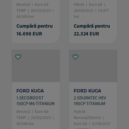
Benzină
Euro 6d-
Hibrid
Euro 6d
TEMP
20/03/2023
28/08/2023
53.877
49.308 km
km
Cumpără pentru
Cumpără pentru
16.698 EUR
22.324 EUR
FORD KUGA
FORD KUGA
1.5ECOBOOST
2.5DURATEC HEV
150CP M6 TITANIUM
190CP TITANIUM
Benzină
Euro 6d-
Hybrid:
TEMP
20/03/2023
Benzină/Electric
66.046 km
Euro 6d
31/08/2021