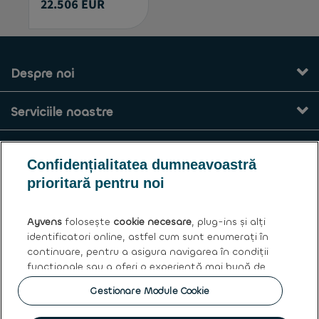
22.506 EUR
Despre noi
Serviciile noastre
Contact
Confidențialitatea dumneavoastră
prioritară pentru noi
Termeni și condiții generale
Ayvens
folosește
cookie necesare
, plug-ins și alți
Ayvens
identificatori online, astfel cum sunt enumerați în
continuare, pentru a asigura navigarea în condiții
funcționale sau a oferi o experiență mai bună de
Politica cookies
|
Privacy statement
|
Termeni de utilizare
|
navigare, pentru a realiza analize statistice cu
Drepturile asupra datelor personale
Gestionare Module Cookie
privire la accesarea informațiilor de pe site sau
pentru a vă oferi conținut și publicitate adecvată
|
Protectia Consumatorului
|
Clauze aplicabile vânzărilor de