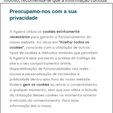
motivo, recomenda-se que a informação contida
neste site ou que através dele possa ser obtida
Preocupamo-nos com a sua
seja consultada periodicamente, a fim de
privacidade
poderem ser detetadas eventuais alterações.
A Ayvens utiliza os
cookies estritamente
necessários
para garantir o funcionamento do
nosso website. Ao clicar em
“Aceitar todos os
cookies”
, concorda com a utilização de outros
tipos de cookies e métodos similares que permitem
à Ayvens e seus parceiros a análise do tráfego do
site e o seu comportamento online,
Sobre nós
disponibilização de funcionalidades nas redes
sociais e personalização de conteúdos e
Os nossos serviços
publicidade dentro e/ou fora do nosso website.
Poderá
gerir os cookies
ou retirar o consentimento
a qualquer momento, sem que isso afete a licitude
FAQ
da utilização desses cookies no momento anterior
à retirada do consentimento. Para mais
Termos e condições gerais
informação leia a nossa