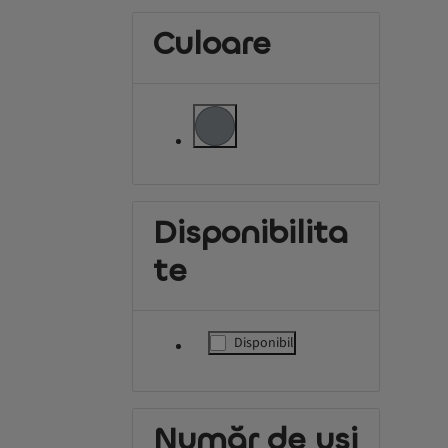
Culoare
label.refinement
Disponibilita
te
Disponibil
label.refinement
Număr de uși