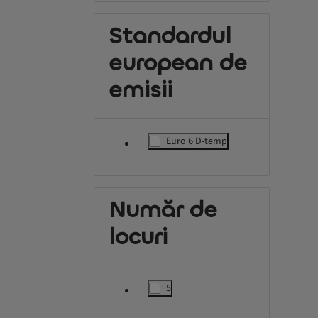
Standardul
european de
emisii
Euro 6 D-temp
label.refinement
Număr de
locuri
5
label.refinement