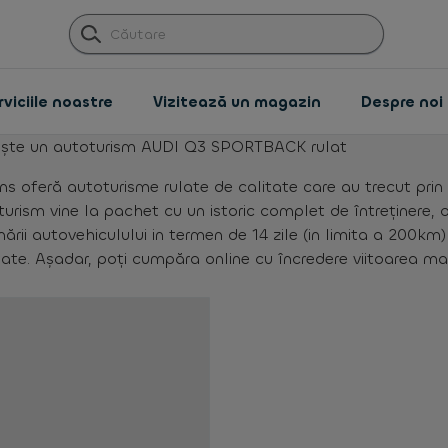
viciile noastre
Vizitează un magazin
Despre noi
ște un autoturism AUDI Q3 SPORTBACK rulat
s oferă autoturisme rulate de calitate care au trecut prin 
urism vine la pachet cu un istoric complet de întreținere, o 
nării autovehiculului in termen de 14 zile (in limita a 200km
ate. Așadar, poți cumpăra online cu încredere viitoarea mașin