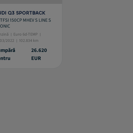
UDI Q3 SPORTBACK
istive.selected.text label.refinement.selected
5TFSI 150CP MHEV S LINE S
ONIC
nzină
Euro 6d-TEMP
/03/2022
102.834 km
umpără
26.620
ntru
EUR