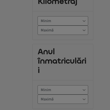
Kilometraj
Anul
înmatriculări
i