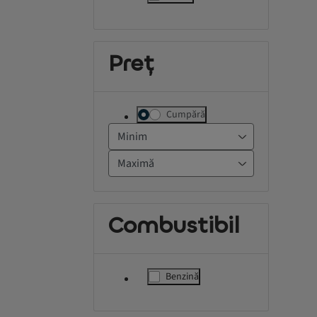
label.refinement
Preț
Cumpără
Combustibil
Benzină
label.refinement