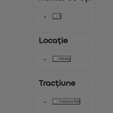
5
label.refinement
Locație
Pallady
label.refinement
Tracțiune
Tracțiune față
label.refinement