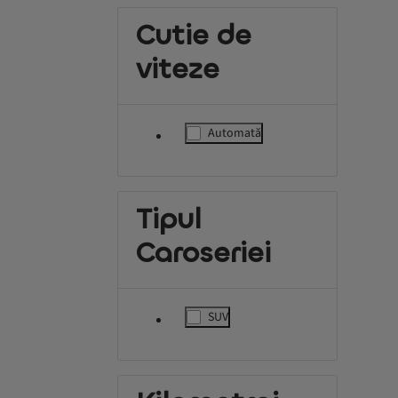
Cutie de
viteze
Automată
label.refinement
Tipul
Caroseriei
SUV
label.refinement