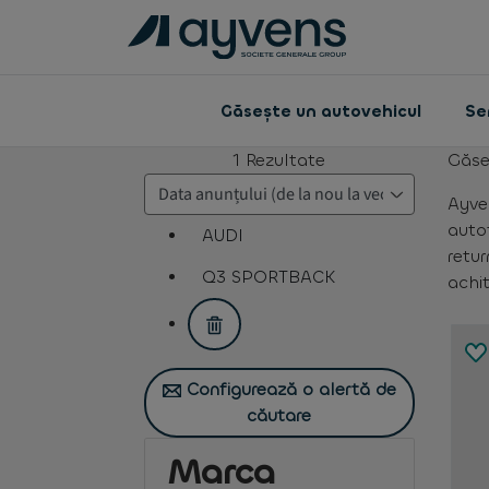
Găsește un autovehicul
Ser
1
Rezultate
Găse
Ayven
autot
AUDI
retur
assistive.text.remove.filter.button
Q3 SPORTBACK
achit
assistive.text.remove.filter.button
Configurează o alertă de
căutare
Marca