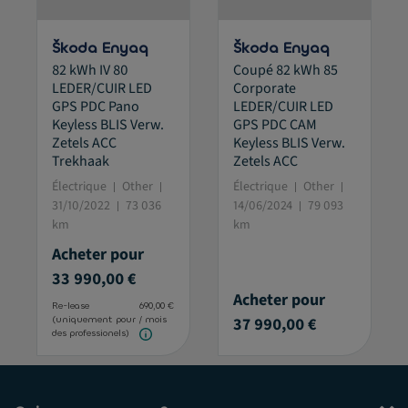
Škoda Enyaq
Škoda Enyaq
82 kWh IV 80
Coupé 82 kWh 85
LEDER/CUIR LED
Corporate
GPS PDC Pano
LEDER/CUIR LED
Keyless BLIS Verw.
GPS PDC CAM
Zetels ACC
Keyless BLIS Verw.
Trekhaak
Zetels ACC
Électrique
Other
Électrique
Other
31/10/2022
73 036
14/06/2024
79 093
km
km
Acheter pour
33 990,00 €
Acheter pour
Re-lease
690,00 €
37 990,00 €
(uniquement pour
/ mois
des professionels)