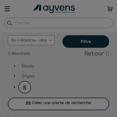
☰
Filtre
Retour
2
Résultats
Škoda
assistive.text.remove.filter.button
Enyaq
assistive.text.remove.filter.button
Créer une alerte de recherche