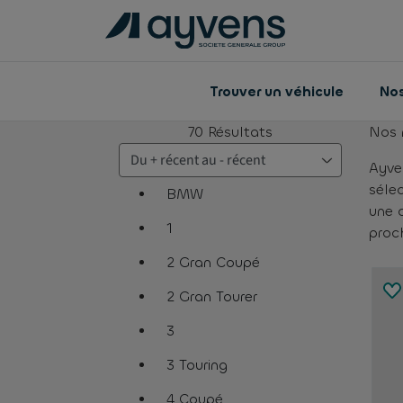
Trouver un véhicule
Nos
70
Résultats
Nos 
Ayve
séle
BMW
une 
assistive.text.remove.filter.button
1
proch
assistive.text.remove.filter.button
2 Gran Coupé
assistive.text.remove.filter.button
2 Gran Tourer
assistive.text.remove.filter.button
3
assistive.text.remove.filter.button
3 Touring
assistive.text.remove.filter.button
4 Coupé