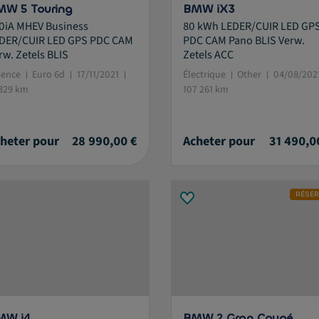
W 5 Touring
BMW iX3
0iA MHEV Business
80 kWh LEDER/CUIR LED GP
DER/CUIR LED GPS PDC CAM
PDC CAM Pano BLIS Verw.
rw. Zetels BLIS
Zetels ACC
sence
Euro 6d
17/11/2021
Électrique
Other
04/08/202
 329 km
107 261 km
heter pour
28 990,00 €
Acheter pour
31 490,0
RÉSE
MW i4
BMW 2 Gran Coupé