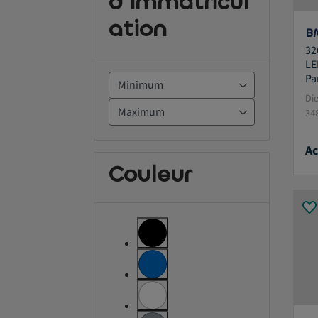
d'immatricul
ation
B
32
LE
Pa
Di
34
Ac
Couleur
label.refinement
label.refinement
label.refinement