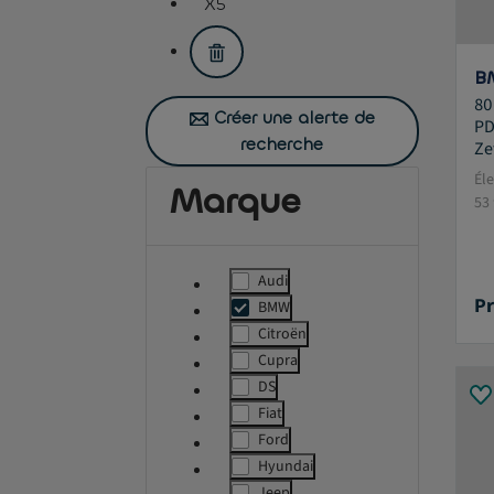
X5
assistive.text.remove.filter.button
B
80
Créer une alerte de
PD
recherche
Ze
Él
Marque
53
Audi
label.refinement
Pr
BMW
msg.ass
Citroën
label.refinement
Cupra
label.refinement
DS
label.refinement
Fiat
label.refinement
Ford
label.refinement
Hyundai
label.refinement
Jeep