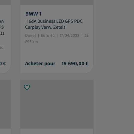
BMW 1
on
116dA Business LED GPS PDC
PS
Carplay Verw. Zetels
ss
Diesel
Euro 6d
17/04/2023
52
893 km
6d
0 €
Acheter pour
19 690,00 €