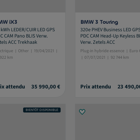
MW iX3
BMW 3 Touring
 kWh LEDER/CUIR LED GPS
320e PHEV Business LED GP
C CAM Pano BLIS Verw.
PDC CAM Head-Up Keyless B
tels ACC Trekhaak
Verw. Zetels ACC
ectrique
Other
19/04/2021
Plug-in hybride essence
Euro 
 922 km
07/07/2021
92 744 km
ix attendu
35 990,00 €
Prix attendu
23 490,0
istive.selected.text label.refinement.selected
BIENTÔT DISPONIBLE