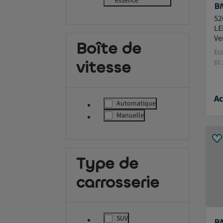
label.refinement
essence
BM
52
LE
Ve
Boîte de
Es
vitesse
61
Ac
Automatique
label.refinement
Manuelle
label.refinement
Type de
carrosserie
SUV
B