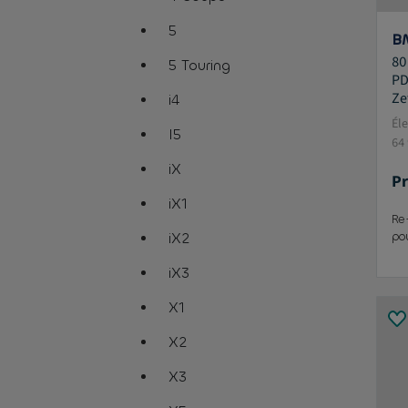
assistive.text.remove.filter.button
5
B
assistive.text.remove.filter.button
80
5 Touring
PD
assistive.text.remove.filter.button
Ze
i4
assistive.text.remove.filter.button
Él
I5
64
assistive.text.remove.filter.button
iX
Pr
assistive.text.remove.filter.button
iX1
Re
assistive.text.remove.filter.button
po
iX2
assistive.text.remove.filter.button
iX3
assistive.text.remove.filter.button
X1
assistive.text.remove.filter.button
X2
assistive.text.remove.filter.button
X3
assistive.text.remove.filter.button