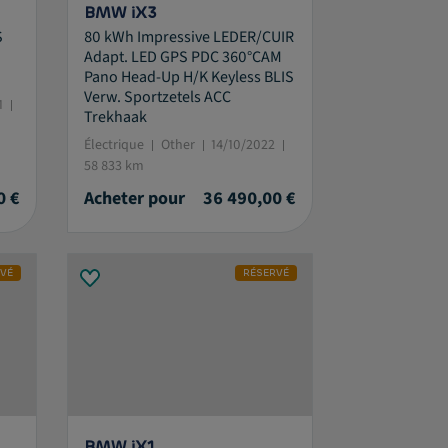
BMW iX3
S
80 kWh Impressive LEDER/CUIR
Adapt. LED GPS PDC 360°CAM
Pano Head-Up H/K Keyless BLIS
Verw. Sportzetels ACC
1
Trekhaak
Électrique
Other
14/10/2022
58 833 km
0 €
Acheter pour
36 490,00 €
RVÉ
RÉSERVÉ
BMW iX1