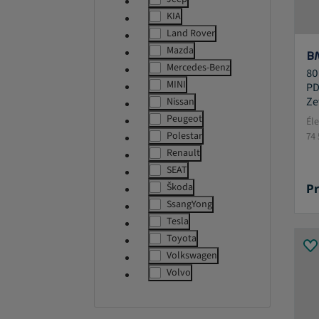
label.refinement
KIA
label.refinement
Land Rover
label.refinement
Mazda
B
label.refinement
Mercedes-Benz
80
label.refinement
MINI
PD
label.refinement
Ze
Nissan
label.refinement
Peugeot
Él
label.refinement
Polestar
74
label.refinement
Renault
label.refinement
SEAT
label.refinement
Pr
Škoda
label.refinement
SsangYong
label.refinement
Tesla
label.refinement
Toyota
label.refinement
Volkswagen
label.refinement
Volvo
label.refinement