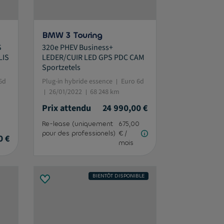
BMW 3 Touring
S
320e PHEV Business+
LIS
LEDER/CUIR LED GPS PDC CAM
Sportzetels
6d
Plug-in hybride essence
Euro 6d
26/01/2022
68 248 km
Prix attendu
24 990,00 €
Re-lease (uniquement
675,00
pour des professionels)
€ /
0 €
mois
BIENTÔT DISPONIBLE