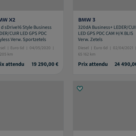
MW X2
BMW 3
5 d sDrive16 Style Business
320dA Business+ LEDER/CUI
DER/CUIR LED GPS PDC
LED GPS PDC CAM H/K BLIS
yless Verw. Sportzetels
Verw. Zetels
esel
Euro 6d
04/05/2020
Diesel
Euro 6d
02/04/2021
 205 km
65 162 km
ix attendu
19 290,00 €
Prix attendu
24 490,0