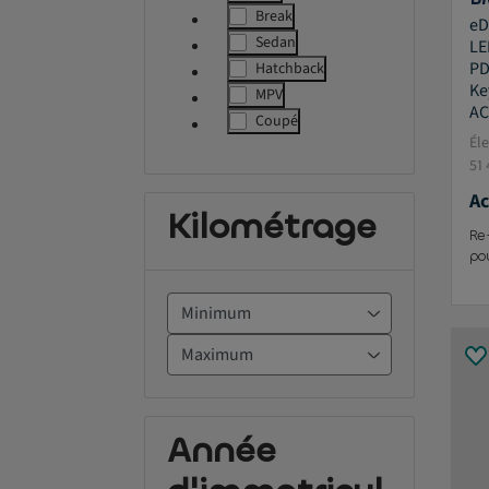
label.refinement
Break
eD
label.refinement
Sedan
LE
label.refinement
PD
Hatchback
label.refinement
Ke
MPV
label.refinement
AC
Coupé
label.refinement
Él
51
Ac
Kilométrage
Re
po
Année