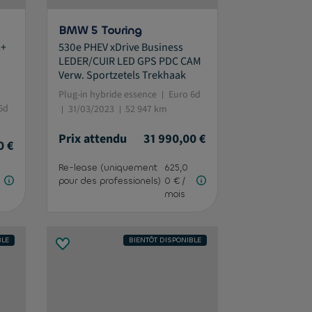
BMW 5 Touring
s+
530e PHEV xDrive Business
LEDER/CUIR LED GPS PDC CAM
Verw. Sportzetels Trekhaak
Plug-in hybride essence
Euro 6d
6d
31/03/2023
52 947 km
Prix attendu
31 990,00 €
0 €
Re-lease (uniquement
625,0
pour des professionels)
0 € /
mois
BLE
BIENTÔT DISPONIBLE