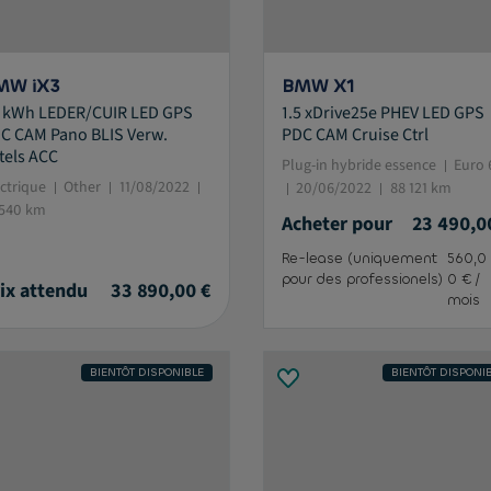
MW iX3
BMW X1
 kWh LEDER/CUIR LED GPS
1.5 xDrive25e PHEV LED GPS
C CAM Pano BLIS Verw.
PDC CAM Cruise Ctrl
tels ACC
Plug-in hybride essence
Euro 
ectrique
Other
11/08/2022
20/06/2022
88 121 km
 540 km
Acheter pour
23 490,0
Re-lease (uniquement
560,0
pour des professionels)
0 € /
ix attendu
33 890,00 €
mois
BIENTÔT DISPONIBLE
BIENTÔT DISPONI