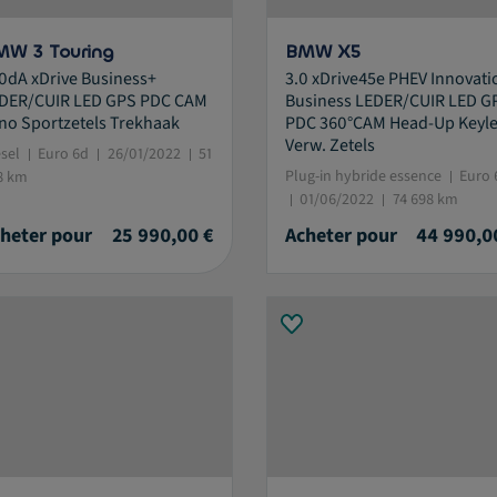
MW 3 Touring
BMW X5
0dA xDrive Business+
3.0 xDrive45e PHEV Innovati
DER/CUIR LED GPS PDC CAM
Business LEDER/CUIR LED G
no Sportzetels Trekhaak
PDC 360°CAM Head-Up Keyle
Verw. Zetels
esel
Euro 6d
26/01/2022
51
Plug-in hybride essence
Euro 
8 km
01/06/2022
74 698 km
heter pour
25 990,00 €
Acheter pour
44 990,0