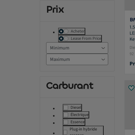
Prix
B
1.
Acheter
LE
Lease From Price
Ke
Di
92
Pr
Carburant
Diesel
label.refinement
Électrique
label.refinement
Essence
label.refinement
Plug-in hybride