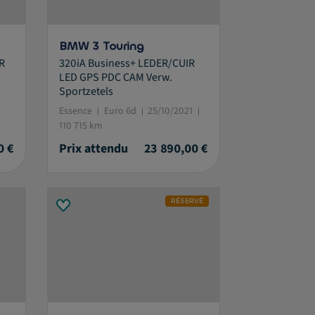
BMW 3 Touring
R
320iA Business+ LEDER/CUIR
LED GPS PDC CAM Verw.
Sportzetels
Essence
Euro 6d
25/10/2021
110 715 km
0 €
Prix attendu
23 890,00 €
RÉSERVÉ