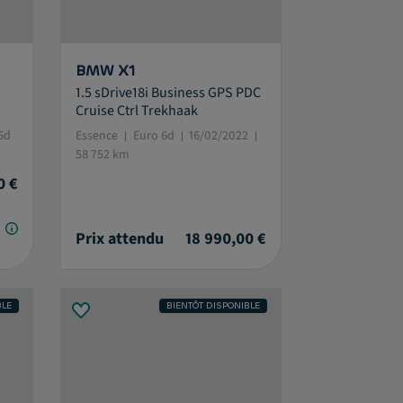
BMW X1
1.5 sDrive18i Business GPS PDC
Cruise Ctrl Trekhaak
6d
Essence
Euro 6d
16/02/2022
58 752 km
0 €
Prix attendu
18 990,00 €
BLE
BIENTÔT DISPONIBLE