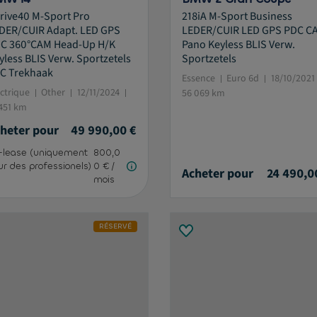
rive40 M-Sport Pro
218iA M-Sport Business
DER/CUIR Adapt. LED GPS
LEDER/CUIR LED GPS PDC C
C 360°CAM Head-Up H/K
Pano Keyless BLIS Verw.
yless BLIS Verw. Sportzetels
Sportzetels
C Trekhaak
Essence
Euro 6d
18/10/2021
ectrique
Other
12/11/2024
56 069 km
 451 km
heter pour
49 990,00 €
-lease (uniquement
800,0
ur des professionels)
0 € /
Acheter pour
24 490,0
mois
RÉSERVÉ