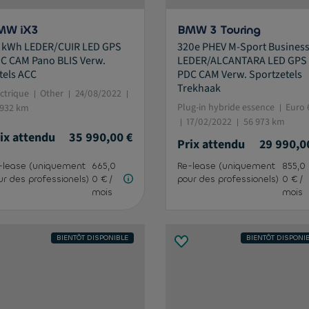
MW iX3
BMW 3 Touring
 kWh LEDER/CUIR LED GPS
320e PHEV M-Sport Busines
C CAM Pano BLIS Verw.
LEDER/ALCANTARA LED GPS
tels ACC
PDC CAM Verw. Sportzetels
Trekhaak
ectrique
Other
24/08/2022
Plug-in hybride essence
Euro 
 932 km
17/02/2022
56 973 km
ix attendu
35 990,00 €
Prix attendu
29 990,0
-lease (uniquement
665,0
Re-lease (uniquement
855,0
ur des professionels)
0 € /
pour des professionels)
0 € /
mois
mois
BIENTÔT DISPONIBLE
BIENTÔT DISPONI