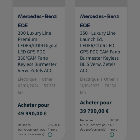
Mercedes-Benz
Mercedes-Benz
EQE
EQE
300 Luxury Line
350+ Luxury Line
Premium
Launch Ed.
LEDER/CUIR Digital
LEDER/CUIR LED
LED GPS PDC
GPS PDC CAM Pano
360°CAM Pano
Burmester Keyless
Keyless Burmester
BLIS Verw. Zetels
Verw. Zetels ACC
ACC
Électrique
Other
Électrique
Other
02/01/2024
53 287
11/10/2022
78 166
km
km
Acheter pour
Acheter pour
39 790,00 €
49 990,00 €
Re-lease
825,00
Re-lease
925,00 €
(uniquement pour
€ /
(uniquement pour
/ mois
des professionels)
mois
des professionels)