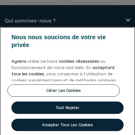
Qui sommes-nous ?
Nous nous soucions de votre vie
Nos services
privée
Contact
Ayvens
utilise certains
cookies nécessaires
au
fonctionnement de notre site Web. En
acceptant
Conditions générales de vente
tous les cookies
, vous consentez à l’utilisation de
cookies supplémentaires et de méthodes similaires
Ayvens
par
Ayvens
et nos partenaires, afin d'analyser le
Gérer Les Cookies
trafic du site et le comportement en ligne, d'offrir
des fonctionnalités relatives aux réseaux sociaux
et de personnaliser le contenu et les publicités
Tout Rejeter
Politique de cookies
|
Politique de confidentialité
|
Terms
sur/en dehors de notre site Web.
and conditions
|
Droits d'accès des personnes concernées
©
2026 Ayvens.
Vous pouvez
gérer les cookies
ou retirer votre
Accepter Tous Les Cookies
consentement à tout moment. Ceci ne porte pas