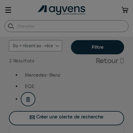
☰
Filtre
Retour
2
Résultats
Mercedes-Benz
assistive.text.remove.filter.button
EQE
assistive.text.remove.filter.button
Créer une alerte de recherche