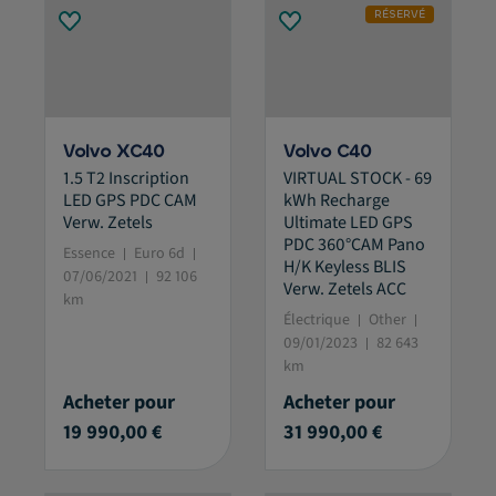
RÉSERVÉ
Volvo XC40
Volvo C40
1.5 T2 Inscription
VIRTUAL STOCK - 69
LED GPS PDC CAM
kWh Recharge
Verw. Zetels
Ultimate LED GPS
PDC 360°CAM Pano
Essence
Euro 6d
H/K Keyless BLIS
07/06/2021
92 106
Verw. Zetels ACC
km
Électrique
Other
09/01/2023
82 643
km
Acheter pour
Acheter pour
19 990,00 €
31 990,00 €