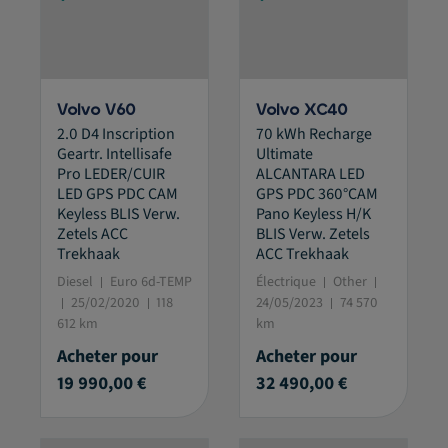
Volvo V60
Volvo XC40
2.0 D4 Inscription
70 kWh Recharge
Geartr. Intellisafe
Ultimate
Pro LEDER/CUIR
ALCANTARA LED
LED GPS PDC CAM
GPS PDC 360°CAM
Keyless BLIS Verw.
Pano Keyless H/K
Zetels ACC
BLIS Verw. Zetels
Trekhaak
ACC Trekhaak
Diesel
Euro 6d-TEMP
Électrique
Other
25/02/2020
118
24/05/2023
74 570
612 km
km
Acheter pour
Acheter pour
19 990,00 €
32 490,00 €