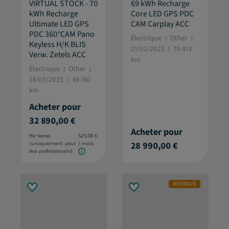
VIRTUAL STOCK - 70
69 kWh Recharge
kWh Recharge
Core LED GPS PDC
Ultimate LED GPS
CAM Carplay ACC
PDC 360°CAM Pano
Électrique
Other
Keyless H/K BLIS
21/02/2023
76 413
Verw. Zetels ACC
km
Électrique
Other
24/05/2023
49 160
km
Acheter pour
32 890,00 €
Acheter pour
Re-lease
525,00 €
28 990,00 €
(uniquement pour
/ mois
des professionels)
RÉSERVÉ