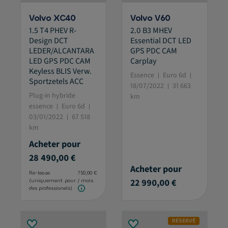
Volvo XC40
Volvo V60
1.5 T4 PHEV R-
2.0 B3 MHEV
Design DCT
Essential DCT LED
LEDER/ALCANTARA
GPS PDC CAM
LED GPS PDC CAM
Carplay
Keyless BLIS Verw.
Essence
Euro 6d
Sportzetels ACC
18/07/2022
31 663
Plug-in hybride
km
essence
Euro 6d
03/01/2022
67 518
km
Acheter pour
28 490,00 €
Acheter pour
Re-lease
750,00 €
22 990,00 €
(uniquement pour
/ mois
des professionels)
RÉSERVÉ