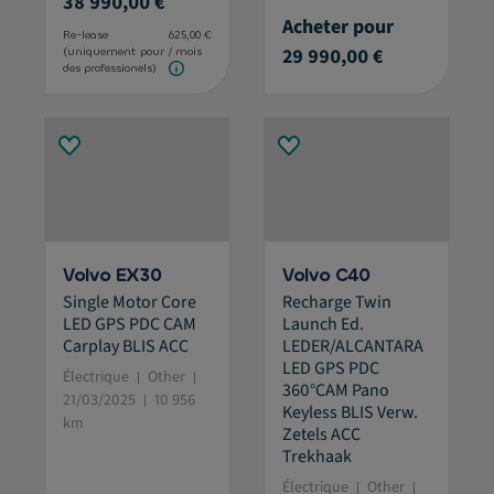
38 990,00 €
Acheter pour
Re-lease
625,00 €
29 990,00 €
(uniquement pour
/ mois
des professionels)
Volvo EX30
Volvo C40
Single Motor Core
Recharge Twin
LED GPS PDC CAM
Launch Ed.
Carplay BLIS ACC
LEDER/ALCANTARA
LED GPS PDC
Électrique
Other
360°CAM Pano
21/03/2025
10 956
Keyless BLIS Verw.
km
Zetels ACC
Trekhaak
Électrique
Other