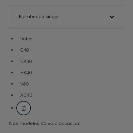
Nombre de sièges
Volvo
assistive.text.remove.filter.button
C40
assistive.text.remove.filter.button
EX30
assistive.text.remove.filter.button
EX40
assistive.text.remove.filter.button
V60
assistive.text.remove.filter.button
XC40
assistive.text.remove.filter.button
Nos modèles Volvo d’occasion