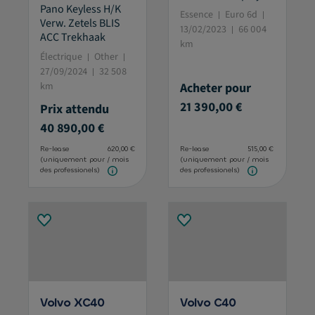
Pano Keyless H/K
Essence
Euro 6d
Verw. Zetels BLIS
13/02/2023
66 004
ACC Trekhaak
km
Électrique
Other
27/09/2024
32 508
km
Acheter pour
21 390,00 €
Prix attendu
40 890,00 €
Re-lease
620,00 €
Re-lease
515,00 €
(uniquement pour
/ mois
(uniquement pour
/ mois
des professionels)
des professionels)
Volvo XC40
Volvo C40