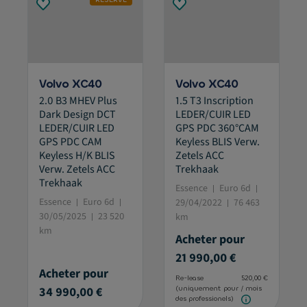
Volvo XC40
Volvo XC40
2.0 B3 MHEV Plus
1.5 T3 Inscription
Dark Design DCT
LEDER/CUIR LED
LEDER/CUIR LED
GPS PDC 360°CAM
GPS PDC CAM
Keyless BLIS Verw.
Keyless H/K BLIS
Zetels ACC
Verw. Zetels ACC
Trekhaak
Trekhaak
Essence
Euro 6d
Essence
Euro 6d
29/04/2022
76 463
30/05/2025
23 520
km
km
Acheter pour
21 990,00 €
Acheter pour
Re-lease
520,00 €
34 990,00 €
(uniquement pour
/ mois
des professionels)