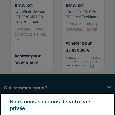
BMW iX1
BMW iX1
67 kWh xDrive30e
xDrive30 LED GPS
LEDER/CUIR LED
PDC CAM Trekhaak
GPS PDC CAM
Électrique
Other
Électrique
Other
18/04/2023
56 488
20/06/2023
34 912
km
km
Acheter pour
33 890,00 €
Acheter pour
Re-lease
545,00 €
36 890,00 €
(uniquement pour
/ mois
des professionels)
Qui sommes-nous ?
Nos services
Nous nous soucions de votre vie
privée