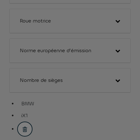
Roue motrice
Norme européenne d’émission
Nombre de sièges
BMW
assistive.text.remove.filter.button
iX1
assistive.text.remove.filter.button