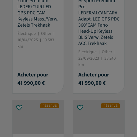
xLine Premium
M-Sport Premium
LEDER/CUIR LED
Pro
GPS PDC CAM
LEDER/ALCANTARA
Keyless Mass./Verw.
Adapt. LED GPS PDC
Zetels Trekhaak
360°CAM Pano
Head-Up Keyless
Électrique
Other
BLIS Verw. Zetels
10/04/2025
19 583
ACC Trekhaak
km
Électrique
Other
22/09/2023
38 240
km
Acheter pour
Acheter pour
41 990,00 €
41 990,00 €
RÉSERVÉ
RÉSERVÉ