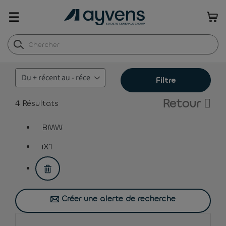
☰
Filtre
Retour
4
Résultats
BMW
assistive.text.remove.filter.button
iX1
assistive.text.remove.filter.button
Créer une alerte de recherche