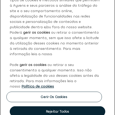
tipos de cookies e métodos similares que permitem
à Ayvens e seus parceiros a análise do tráfego do
site e o seu comportamento online,
Sobre nós
disponibilização de funcionalidades nas redes
sociais e personalização de conteúdos e
Os nossos serviços
publicidade dentro e/ou fora do nosso website.
Poderá
gerir os cookies
ou retirar o consentimento
a qualquer momento, sem que isso afete a licitude
FAQ
da utilização desses cookies no momento anterior
à retirada do consentimento. Para mais
Termos e condições gerais
informação leia a nossa
Pode
gerir os cookies
ou retirar o seu
Ayvens
consentimento a qualquer momento. Isso não
afeta a legalidade do uso desses cookies antes da
retirada. Para mais informações leia o
nosso
Política de cookies
Política de Cookies
|
Declaração de Privacidade
|
Termos
de Utilização
|
Direitos dos titulares dos dados pessoais
|
Princípios Éticos e de Conduta
|
Código de conduta
|
Gerir Os Cookies
Canal de denúncias
|
Intermediação de crédito
|
Garantia
de usados
|
Política de qualidade
|
Política de reclamações
|
Société Générale
Rejeitar Todos