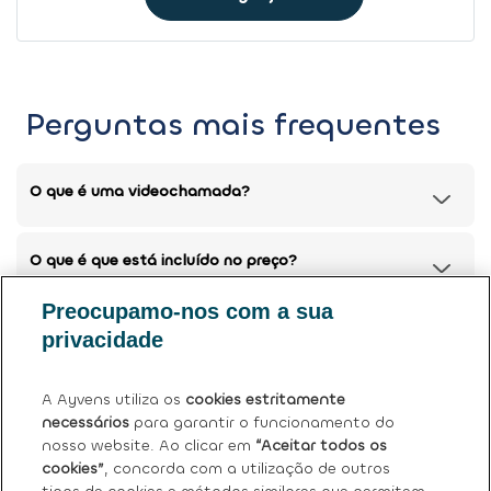
Perguntas mais frequentes
O que é uma videochamada?
O que é que está incluído no preço?
Preocupamo-nos com a sua
Posso devolver o meu carro atual?
privacidade
Tem mais dúvidas?
Ver perguntas frequentes (FAQ)
.
A Ayvens utiliza os
cookies estritamente
necessários
para garantir o funcionamento do
nosso website. Ao clicar em
“Aceitar todos os
cookies”
, concorda com a utilização de outros