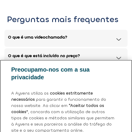
Perguntas mais frequentes
O que é uma videochamada?
O que é que está incluído no preço?
Preocupamo-nos com a sua
Posso devolver o meu carro atual?
privacidade
Tem mais dúvidas?
Ver perguntas frequentes (FAQ)
.
A Ayvens utiliza os
cookies estritamente
necessários
para garantir o funcionamento do
nosso website. Ao clicar em
“Aceitar todos os
cookies”
, concorda com a utilização de outros
tipos de cookies e métodos similares que permitem
à Ayvens e seus parceiros a análise do tráfego do
site e o seu comportamento online,