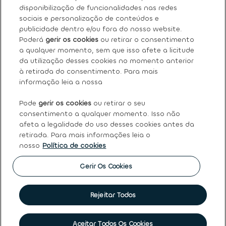
Sobre nós
disponibilização de funcionalidades nas redes
sociais e personalização de conteúdos e
Os nossos serviços
publicidade dentro e/ou fora do nosso website.
Poderá
gerir os cookies
ou retirar o consentimento
a qualquer momento, sem que isso afete a licitude
FAQ
da utilização desses cookies no momento anterior
à retirada do consentimento. Para mais
Termos e condições gerais
informação leia a nossa
Pode
gerir os cookies
ou retirar o seu
Ayvens
consentimento a qualquer momento. Isso não
afeta a legalidade do uso desses cookies antes da
retirada. Para mais informações leia o
nosso
Política de cookies
Política de Cookies
|
Declaração de Privacidade
|
Termos
de Utilização
|
Direitos dos titulares dos dados pessoais
|
Princípios Éticos e de Conduta
|
Código de conduta
|
Gerir Os Cookies
Canal de denúncias
|
Intermediação de crédito
|
Garantia
de usados
|
Política de qualidade
|
Política de reclamações
|
Société Générale
Rejeitar Todos
©
2026 Ayvens
Marcar visita
Aceitar Todos Os Cookies