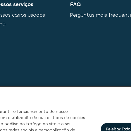
ssos serviços
FAQ
ssos carros usados
Perguntas mais frequent
ma
rantir o funcionamento do nosso
om a utilização de outros tipos de cookies
a análise do tráfego do site e o seu
Rejeitar Todo
nas redes sociais e personalização de
e
|
Termos de Utilização
|
Direitos dos titulares dos dados pesso