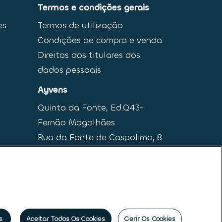
Termos e condições gerais
es
Termos de utilização
Condições de compra e venda
Direitos dos titulares dos
dados pessoais
Ayvens
Quinta da Fonte, Ed.Q43-
Fernão Magalhães
Rua da Fonte de Caspolima, 8
2770-190 Paço de Arcos
s
Aceitar Todos Os Cookies
Gerir Os Cookies
ais
|
Princípios Éticos e de Conduta
|
Código de