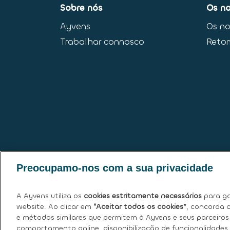
Sobre nós
Os no
Ayvens
Os no
Trabalhar connosco
Reto
Preocupamo-nos com a sua privacidade
A Ayvens utiliza os
cookies estritamente necessários
para ga
website. Ao clicar em
“Aceitar todos os cookies”
, concorda c
e métodos similares que permitem à Ayvens e seus parceiros 
comportamento online, disponibilização de funcionalidades 
Política de Cookies
|
Declaração de Privacidad