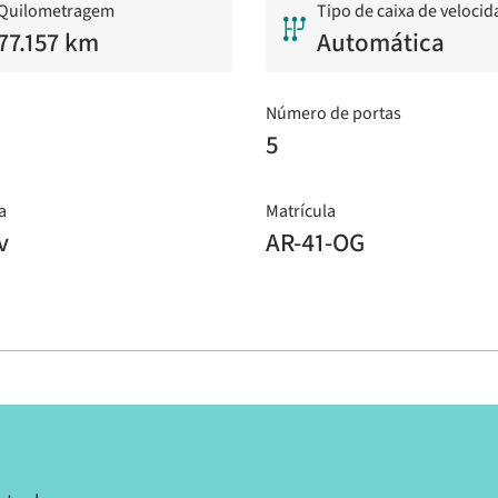
Quilometragem
Tipo de caixa de veloci
77.157 km
Automática
Número de portas
o
5
a
Matrícula
v
AR-41-OG