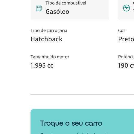
Tipo de combustível
Gasóleo
Tipo de carroçaria
Cor
Hatchback
Pret
Tamanho do motor
Potênci
1.995 cc
190 c
Troque o seu carro