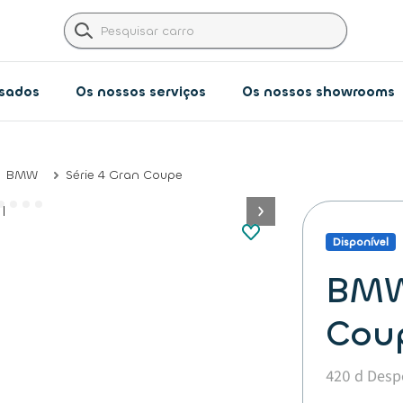
usados
Os nossos serviços
Os nossos showrooms​
BMW
Série 4 Gran Coupe
button.next
Disponível
BMW
Cou
420 d Desp