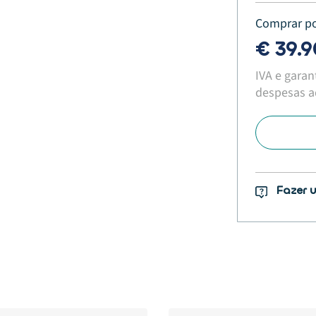
Comprar p
€ 39.
IVA e garan
despesas ad
Fazer 