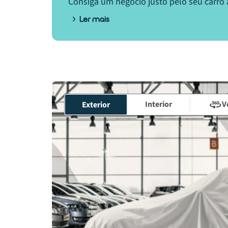
Consiga um negócio justo pelo seu carro 
Ler mais
Interior
V
Exterior