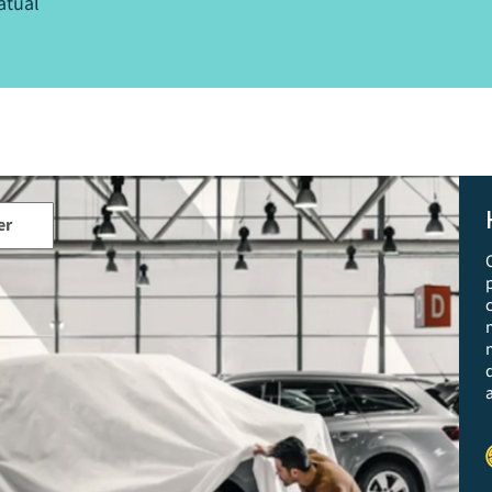
atual
er