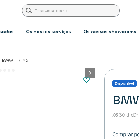
usados
Os nossos serviços
Os nossos showrooms​
BMW
X6
button.next
Disponível
BMW
X6 30 d xDr
Comprar p