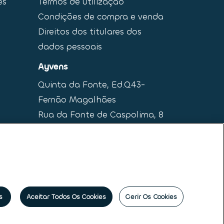
es
Termos de utilização
Condições de compra e venda
Direitos dos titulares dos
dados pessoais
Ayvens
Quinta da Fonte, Ed.Q43-
Fernão Magalhães
Rua da Fonte de Caspolima, 8
2770-190 Paço de Arcos
s
Aceitar Todos Os Cookies
Gerir Os Cookies
ais
|
Princípios Éticos e de Conduta
|
Código de
amações
|
Société Générale