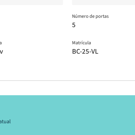
Número de portas
o
5
a
Matrícula
v
BC-25-VL
atual