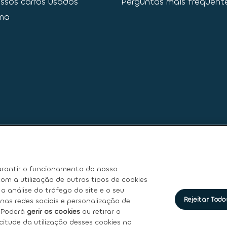
ssos carros usados
Perguntas mais frequent
ma
rantir o funcionamento do nosso
om a utilização de outros tipos de cookies
a análise do tráfego do site e o seu
Rejeitar Todo
nas redes sociais e personalização de
e
|
Termos de Utilização
|
Direitos dos titulares dos dados pesso
. Poderá
gerir os cookies
ou retirar o
itude da utilização desses cookies no
o
|
Garantia de usados
|
Política de qualidade
|
Política de recl