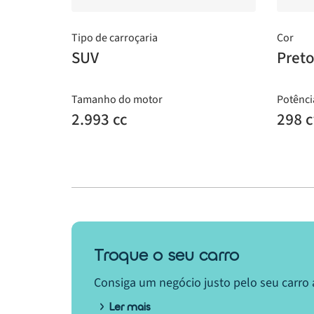
Tipo de carroçaria
Cor
SUV
Pret
Tamanho do motor
Potênci
2.993 cc
298 c
Troque o seu carro
Consiga um negócio justo pelo seu carro 
Ler mais