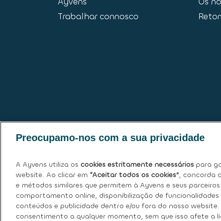
Ayvens
Os no
Trabalhar connosco
Reto
Preocupamo-nos com a sua privacidade
A Ayvens utiliza os
cookies estritamente necessários
para ga
website. Ao clicar em
“Aceitar todos os cookies”
, concorda c
e métodos similares que permitem à Ayvens e seus parceiros 
comportamento online, disponibilização de funcionalidades 
Política de Cookies
|
Declaração de Privacidad
conduta
|
conteúdos e publicidade dentro e/ou fora do nosso website
consentimento a qualquer momento, sem que isso afete a lic
Canal de denúncias
|
Intermediação de crédit