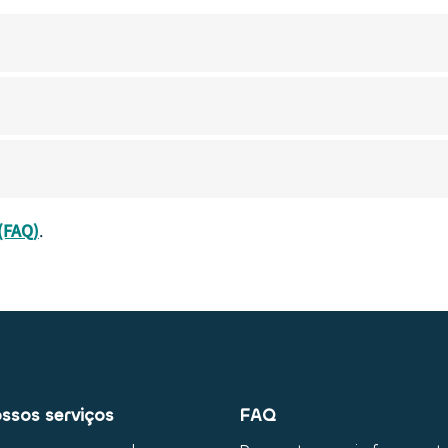
(FAQ)
.
ssos serviços
FAQ