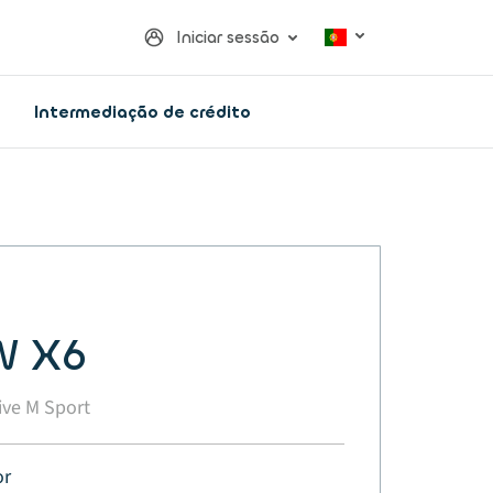
Iniciar sessão
Intermediação de crédito
 X6
ive M Sport
or