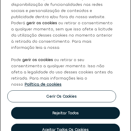
Sobre nós
disponibilização de funcionalidades nas redes
sociais e personalização de conteúdos e
Os nossos serviços
publicidade dentro e/ou fora do nosso website.
Poderá
gerir os cookies
ou retirar o consentimento
a qualquer momento, sem que isso afete a licitude
FAQ
da utilização desses cookies no momento anterior
à retirada do consentimento. Para mais
Termos e condições gerais
informação leia a nossa
Pode
gerir os cookies
ou retirar o seu
Ayvens
consentimento a qualquer momento. Isso não
afeta a legalidade do uso desses cookies antes da
retirada. Para mais informações leia o
nosso
Política de cookies
Política de Cookies
|
Declaração de Privacidade
|
Termos
de Utilização
|
Direitos dos titulares dos dados pessoais
|
Princípios Éticos e de Conduta
|
Código de conduta
|
Gerir Os Cookies
Canal de denúncias
|
Intermediação de crédito
|
Garantia
de usados
|
Política de qualidade
|
Política de reclamações
|
Société Générale
Rejeitar Todos
©
2026 Ayvens
Marcar visita
Aceitar Todos Os Cookies