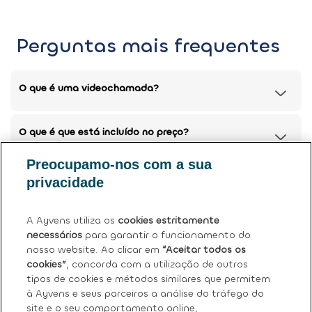
Perguntas mais frequentes
O que é uma videochamada?
O que é que está incluído no preço?
Preocupamo-nos com a sua
Posso devolver o meu carro atual?
privacidade
Tem mais dúvidas?
Ver perguntas frequentes (FAQ)
.
A Ayvens utiliza os
cookies estritamente
necessários
para garantir o funcionamento do
nosso website. Ao clicar em
“Aceitar todos os
cookies”
, concorda com a utilização de outros
tipos de cookies e métodos similares que permitem
à Ayvens e seus parceiros a análise do tráfego do
site e o seu comportamento online,