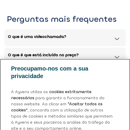
Perguntas mais frequentes
O que é uma videochamada?
O que é que está incluído no preço?
Preocupamo-nos com a sua
Posso devolver o meu carro atual?
privacidade
Tem mais dúvidas?
Ver perguntas frequentes (FAQ)
.
A Ayvens utiliza os
cookies estritamente
necessários
para garantir o funcionamento do
nosso website. Ao clicar em
“Aceitar todos os
cookies”
, concorda com a utilização de outros
tipos de cookies e métodos similares que permitem
à Ayvens e seus parceiros a análise do tráfego do
site e o seu comportamento online,