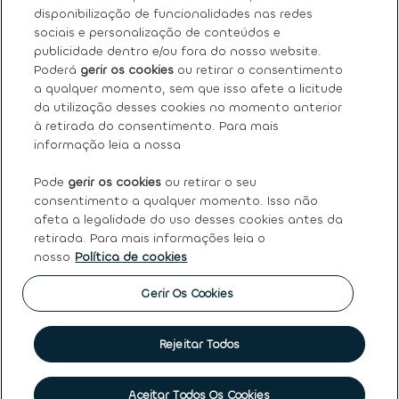
Sobre nós
disponibilização de funcionalidades nas redes
sociais e personalização de conteúdos e
Os nossos serviços
publicidade dentro e/ou fora do nosso website.
Poderá
gerir os cookies
ou retirar o consentimento
a qualquer momento, sem que isso afete a licitude
FAQ
da utilização desses cookies no momento anterior
à retirada do consentimento. Para mais
Termos e condições gerais
informação leia a nossa
Pode
gerir os cookies
ou retirar o seu
Ayvens
consentimento a qualquer momento. Isso não
afeta a legalidade do uso desses cookies antes da
retirada. Para mais informações leia o
nosso
Política de cookies
Política de Cookies
|
Declaração de Privacidade
|
Termos
de Utilização
|
Direitos dos titulares dos dados pessoais
|
Princípios Éticos e de Conduta
|
Código de conduta
|
Gerir Os Cookies
Canal de denúncias
|
Intermediação de crédito
|
Garantia
de usados
|
Política de qualidade
|
Política de reclamações
|
Société Générale
Rejeitar Todos
©
2026 Ayvens
Marcar visita
Aceitar Todos Os Cookies