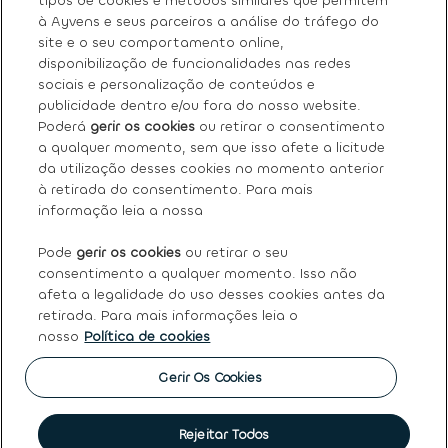
tipos de cookies e métodos similares que permitem
à Ayvens e seus parceiros a análise do tráfego do
site e o seu comportamento online,
Sobre nós
disponibilização de funcionalidades nas redes
sociais e personalização de conteúdos e
Os nossos serviços
publicidade dentro e/ou fora do nosso website.
Poderá
gerir os cookies
ou retirar o consentimento
a qualquer momento, sem que isso afete a licitude
FAQ
da utilização desses cookies no momento anterior
à retirada do consentimento. Para mais
Termos e condições gerais
informação leia a nossa
Pode
gerir os cookies
ou retirar o seu
Ayvens
consentimento a qualquer momento. Isso não
afeta a legalidade do uso desses cookies antes da
retirada. Para mais informações leia o
nosso
Política de cookies
Política de Cookies
|
Declaração de Privacidade
|
Termos
de Utilização
|
Direitos dos titulares dos dados pessoais
|
Princípios Éticos e de Conduta
|
Código de conduta
|
Gerir Os Cookies
Canal de denúncias
|
Intermediação de crédito
|
Garantia
de usados
|
Política de qualidade
|
Política de reclamações
|
Société Générale
Rejeitar Todos