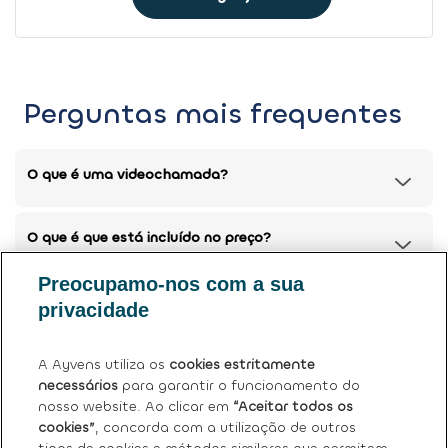
Perguntas mais frequentes
O que é uma videochamada?
O que é que está incluído no preço?
Preocupamo-nos com a sua
Posso devolver o meu carro atual?
privacidade
Tem mais dúvidas?
Ver perguntas frequentes (FAQ)
.
A Ayvens utiliza os
cookies estritamente
necessários
para garantir o funcionamento do
nosso website. Ao clicar em
“Aceitar todos os
cookies”
, concorda com a utilização de outros