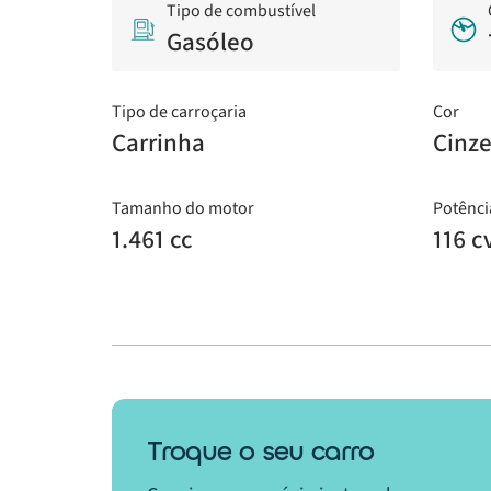
Tipo de combustível
Gasóleo
Tipo de carroçaria
Cor
Carrinha
Cinz
Tamanho do motor
Potênci
1.461 cc
116 c
Troque o seu carro