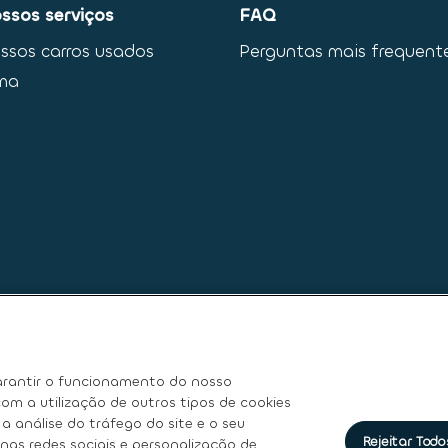
ssos serviços
FAQ
ssos carros usados
Perguntas mais frequent
ma
rantir o funcionamento do nosso
om a utilização de outros tipos de cookies
a análise do tráfego do site e o seu
Rejeitar Todo
nas redes sociais e personalização de
e
|
Termos de Utilização
|
Direitos dos titulares dos dados pesso