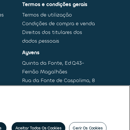
Termos e condições gerais
es
Termos de utilização
Condições de compra e venda
Direitos dos titulares dos
dados pessoais
Ayvens
Quinta da Fonte, Ed.Q43-
Fernão Magalhães
Rua da Fonte de Caspolima, 8
2770-190 Paço de Arcos
s
Aceitar Todos Os Cookies
Gerir Os Cookies
ais
|
Princípios Éticos e de Conduta
|
Código de