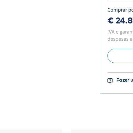
Comprar p
€ 24.
IVA e garan
despesas ad
Fazer 