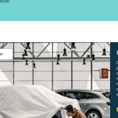
atual
er