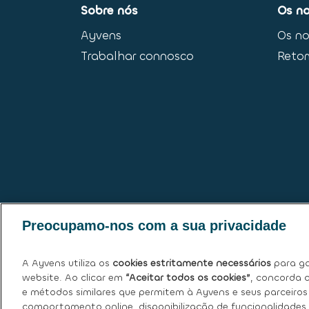
Sobre nós
Os no
Ayvens
Os no
Trabalhar connosco
Reto
Preocupamo-nos com a sua privacidade
A Ayvens utiliza os
cookies estritamente necessários
para ga
website. Ao clicar em
“Aceitar todos os cookies”
, concorda c
e métodos similares que permitem à Ayvens e seus parceiros 
comportamento online, disponibilização de funcionalidades 
Política de Cookies
|
Declaração de Privacidad