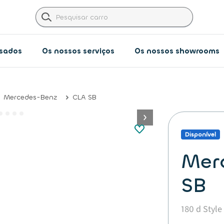
usados
Os nossos serviços
Os nossos showrooms​
Mercedes-Benz
CLA SB
button.next
Disponível
Mer
SB
180 d Style