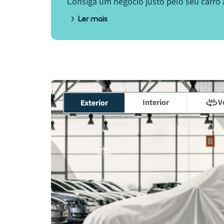
Consiga um negócio justo pelo seu carro 
Ler mais
Interior
V
Exterior