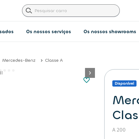
usados
Os nossos serviços
Os nossos showrooms​
Mercedes-Benz
Classe A
button.next
Disponível
Mer
Clas
A 200