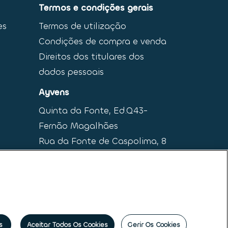
Termos e condições gerais
es
Termos de utilização
Condições de compra e venda
Direitos dos titulares dos
dados pessoais
Ayvens
Quinta da Fonte, Ed.Q43-
Fernão Magalhães
Rua da Fonte de Caspolima, 8
2770-190 Paço de Arcos
s
Aceitar Todos Os Cookies
Gerir Os Cookies
ais
|
Princípios Éticos e de Conduta
|
Código de