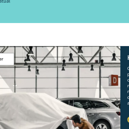
atual
er