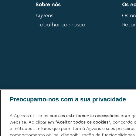
Sobre nós
Os no
Ayvens
Os no
Trabalhar connosco
Reto
Preocupamo-nos com a sua privacidade
A Ayvens utiliza os
cookies estritamente necessários
para ga
website. Ao clicar em
“Aceitar todos os cookies”
, concorda c
e métodos similares que permitem à Ayvens e seus parceiros 
comportamento online, disponibilização de funcionalidades 
Política de Cookies
|
Declaração de Privacidad