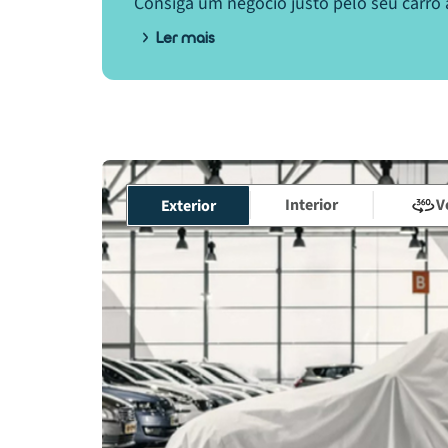
Consiga um negócio justo pelo seu carro 
Ler mais
Interior
V
Exterior