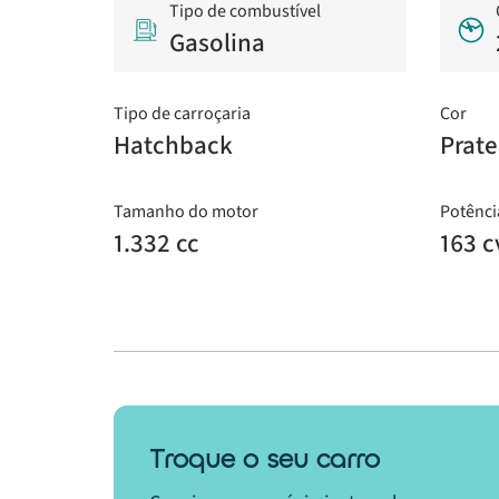
Tipo de combustível
Gasolina
Tipo de carroçaria
Cor
Hatchback
Prat
Tamanho do motor
Potênci
1.332 cc
163 c
Troque o seu carro