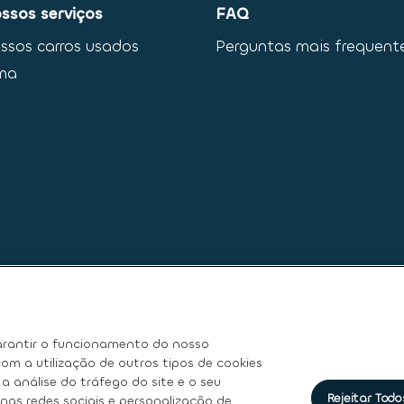
ssos serviços
FAQ
ssos carros usados
Perguntas mais frequent
ma
rantir o funcionamento do nosso
om a utilização de outros tipos de cookies
a análise do tráfego do site e o seu
Rejeitar Todo
nas redes sociais e personalização de
e
|
Termos de Utilização
|
Direitos dos titulares dos dados pesso