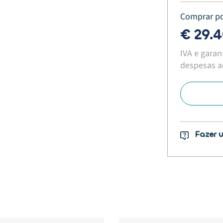
Comprar p
€ 29.
IVA e garan
despesas ad
Fazer 