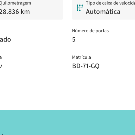
Quilometragem
Tipo de caixa de veloci
28.836 km
Automática
Número de portas
eado
5
a
Matrícula
v
BD-71-GQ