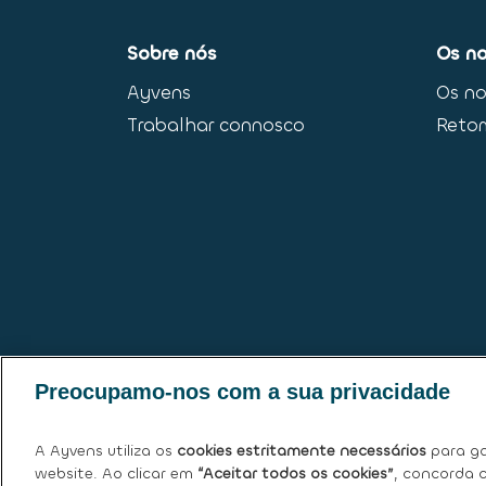
Sobre nós
Os no
Ayvens
Os no
Trabalhar connosco
Reto
Preocupamo-nos com a sua privacidade
A Ayvens utiliza os
cookies estritamente necessários
para ga
website. Ao clicar em
“Aceitar todos os cookies”
, concorda c