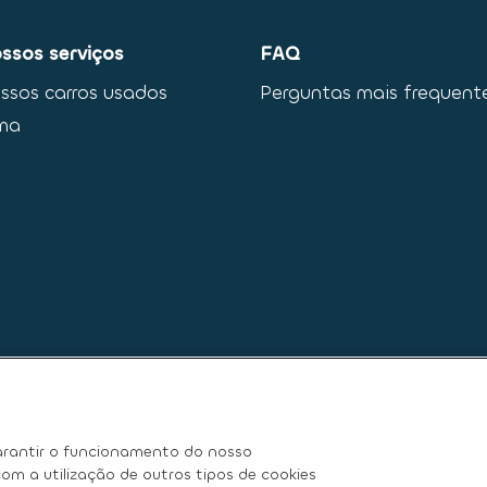
ssos serviços
FAQ
ssos carros usados
Perguntas mais frequent
ma
rantir o funcionamento do nosso
om a utilização de outros tipos de cookies