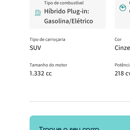
Tipo de combustível
Híbrido Plug-in:
Gasolina/Elétrico
Tipo de carroçaria
Cor
SUV
Cinz
Tamanho do motor
Potênci
1.332 cc
218 c
Troque o seu carro