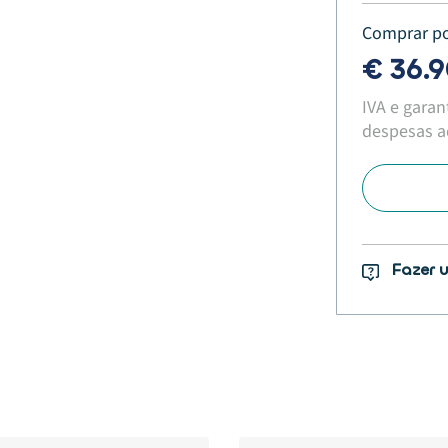
Comprar p
€ 36.
IVA e garan
despesas ad
Fazer 