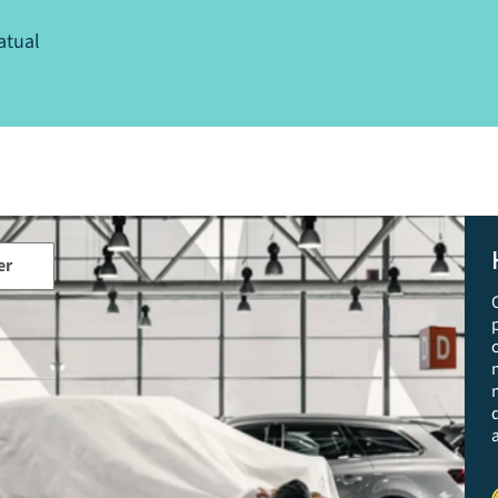
atual
er