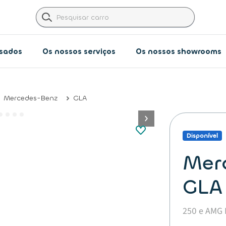
usados
Os nossos serviços
Os nossos showrooms​
Mercedes-Benz
GLA
button.next
Disponível
Mer
GLA
250 e AMG 