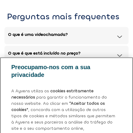
Perguntas mais frequentes
O que é uma videochamada?
O que é que está incluído no preço?
Preocupamo-nos com a sua
Posso devolver o meu carro atual?
privacidade
Tem mais dúvidas?
Ver perguntas frequentes (FAQ)
.
A Ayvens utiliza os
cookies estritamente
necessários
para garantir o funcionamento do
nosso website. Ao clicar em
“Aceitar todos os
cookies”
, concorda com a utilização de outros
tipos de cookies e métodos similares que permitem
à Ayvens e seus parceiros a análise do tráfego do
site e o seu comportamento online,
Sobre nós