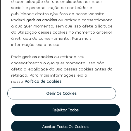
disponibilização de funcionalidades nas redes
sociais e personalização de conteúdos e
Os nossos serviços
publicidade dentro e/ou fora do nosso website.
Poderá
gerir os cookies
ou retirar o consentimento
a qualquer momento, sem que isso afete a licitude
FAQ
da utilização desses cookies no momento anterior
à retirada do consentimento. Para mais
Termos e condições gerais
informação leia a nossa
Pode
gerir os cookies
ou retirar o seu
Ayvens
consentimento a qualquer momento. Isso não
afeta a legalidade do uso desses cookies antes da
retirada. Para mais informações leia o
nosso
Política de cookies
Política de Cookies
|
Declaração de Privacidade
|
Termos
de Utilização
|
Direitos dos titulares dos dados pessoais
|
Princípios Éticos e de Conduta
|
Código de conduta
|
Gerir Os Cookies
Canal de denúncias
|
Intermediação de crédito
|
Garantia
de usados
|
Política de qualidade
|
Política de reclamações
|
Société Générale
Rejeitar Todos
©
2026 Ayvens
Aceitar Todos Os Cookies