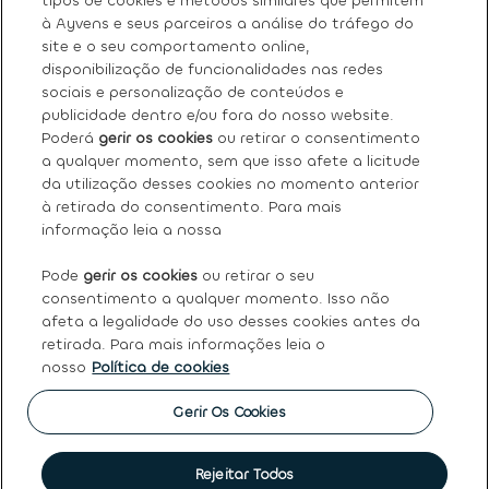
tipos de cookies e métodos similares que permitem
à Ayvens e seus parceiros a análise do tráfego do
site e o seu comportamento online,
Sobre nós
disponibilização de funcionalidades nas redes
sociais e personalização de conteúdos e
Os nossos serviços
publicidade dentro e/ou fora do nosso website.
Poderá
gerir os cookies
ou retirar o consentimento
a qualquer momento, sem que isso afete a licitude
FAQ
da utilização desses cookies no momento anterior
à retirada do consentimento. Para mais
Termos e condições gerais
informação leia a nossa
Pode
gerir os cookies
ou retirar o seu
Ayvens
consentimento a qualquer momento. Isso não
afeta a legalidade do uso desses cookies antes da
retirada. Para mais informações leia o
nosso
Política de cookies
Política de Cookies
|
Declaração de Privacidade
|
Termos
de Utilização
|
Direitos dos titulares dos dados pessoais
|
Princípios Éticos e de Conduta
|
Código de conduta
|
Gerir Os Cookies
Canal de denúncias
|
Intermediação de crédito
|
Garantia
de usados
|
Política de qualidade
|
Política de reclamações
|
Société Générale
Rejeitar Todos