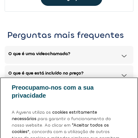
Perguntas mais frequentes
O que é uma videochamada?
O que é que está incluído no preço?
Preocupamo-nos com a sua
Posso devolver o meu carro atual?
privacidade
Tem mais dúvidas?
Ver perguntas frequentes (FAQ)
.
A Ayvens utiliza os
cookies estritamente
necessários
para garantir o funcionamento do
nosso website. Ao clicar em
“Aceitar todos os
cookies”
, concorda com a utilização de outros