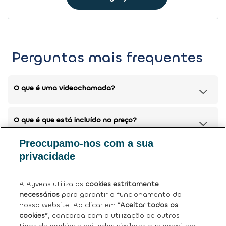
Perguntas mais frequentes
O que é uma videochamada?
O que é que está incluído no preço?
Preocupamo-nos com a sua
Posso devolver o meu carro atual?
privacidade
Tem mais dúvidas?
Ver perguntas frequentes (FAQ)
.
A Ayvens utiliza os
cookies estritamente
necessários
para garantir o funcionamento do
nosso website. Ao clicar em
“Aceitar todos os
cookies”
, concorda com a utilização de outros