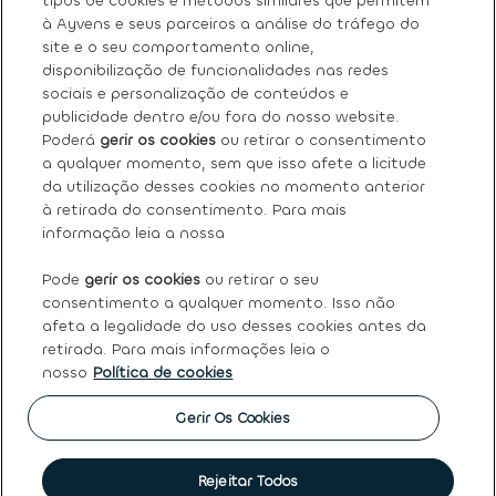
tipos de cookies e métodos similares que permitem
à Ayvens e seus parceiros a análise do tráfego do
site e o seu comportamento online,
Sobre nós
disponibilização de funcionalidades nas redes
sociais e personalização de conteúdos e
Os nossos serviços
publicidade dentro e/ou fora do nosso website.
Poderá
gerir os cookies
ou retirar o consentimento
a qualquer momento, sem que isso afete a licitude
FAQ
da utilização desses cookies no momento anterior
à retirada do consentimento. Para mais
Termos e condições gerais
informação leia a nossa
Pode
gerir os cookies
ou retirar o seu
Ayvens
consentimento a qualquer momento. Isso não
afeta a legalidade do uso desses cookies antes da
retirada. Para mais informações leia o
nosso
Política de cookies
Política de Cookies
|
Declaração de Privacidade
|
Termos
de Utilização
|
Direitos dos titulares dos dados pessoais
|
Princípios Éticos e de Conduta
|
Código de conduta
|
Gerir Os Cookies
Canal de denúncias
|
Intermediação de crédito
|
Garantia
de usados
|
Política de qualidade
|
Política de reclamações
|
Société Générale
Rejeitar Todos