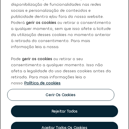
Sobre nós
disponibilização de funcionalidades nas redes
sociais e personalização de conteúdos e
Os nossos serviços
publicidade dentro e/ou fora do nosso website.
Poderá
gerir os cookies
ou retirar o consentimento
a qualquer momento, sem que isso afete a licitude
FAQ
da utilização desses cookies no momento anterior
à retirada do consentimento. Para mais
Termos e condições gerais
informação leia a nossa
Pode
gerir os cookies
ou retirar o seu
Ayvens
consentimento a qualquer momento. Isso não
afeta a legalidade do uso desses cookies antes da
retirada. Para mais informações leia o
nosso
Política de cookies
Política de Cookies
|
Declaração de Privacidade
|
Termos
de Utilização
|
Direitos dos titulares dos dados pessoais
|
Princípios Éticos e de Conduta
|
Código de conduta
|
Gerir Os Cookies
Canal de denúncias
|
Intermediação de crédito
|
Garantia
de usados
|
Política de qualidade
|
Política de reclamações
|
Société Générale
Rejeitar Todos
©
2026 Ayvens
Marcar visita
Aceitar Todos Os Cookies