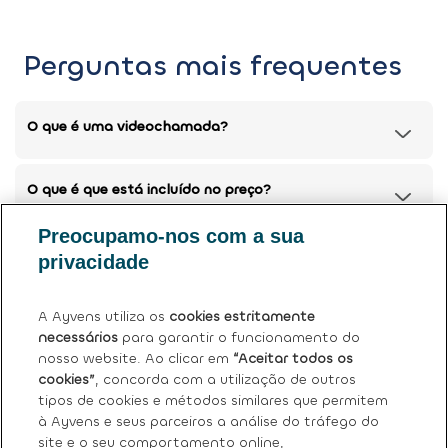
Perguntas mais frequentes
O que é uma videochamada?
O que é que está incluído no preço?
Preocupamo-nos com a sua
Posso devolver o meu carro atual?
privacidade
Tem mais dúvidas?
Ver perguntas frequentes (FAQ)
.
A Ayvens utiliza os
cookies estritamente
necessários
para garantir o funcionamento do
nosso website. Ao clicar em
“Aceitar todos os
cookies”
, concorda com a utilização de outros
tipos de cookies e métodos similares que permitem
à Ayvens e seus parceiros a análise do tráfego do
site e o seu comportamento online,