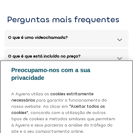
Perguntas mais frequentes
O que é uma videochamada?
O que é que está incluído no preço?
Preocupamo-nos com a sua
Posso devolver o meu carro atual?
privacidade
Tem mais dúvidas?
Ver perguntas frequentes (FAQ)
.
A Ayvens utiliza os
cookies estritamente
necessários
para garantir o funcionamento do
nosso website. Ao clicar em
“Aceitar todos os
cookies”
, concorda com a utilização de outros
tipos de cookies e métodos similares que permitem
à Ayvens e seus parceiros a análise do tráfego do
site e o seu comportamento online,