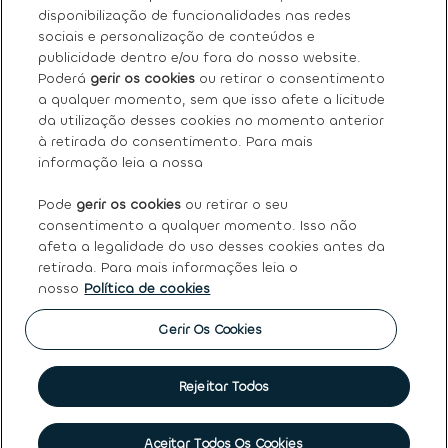
Sobre nós
disponibilização de funcionalidades nas redes
sociais e personalização de conteúdos e
Os nossos serviços
publicidade dentro e/ou fora do nosso website.
Poderá
gerir os cookies
ou retirar o consentimento
a qualquer momento, sem que isso afete a licitude
FAQ
da utilização desses cookies no momento anterior
à retirada do consentimento. Para mais
Termos e condições gerais
informação leia a nossa
Pode
gerir os cookies
ou retirar o seu
Ayvens
consentimento a qualquer momento. Isso não
afeta a legalidade do uso desses cookies antes da
retirada. Para mais informações leia o
nosso
Política de cookies
Política de Cookies
|
Declaração de Privacidade
|
Termos
de Utilização
|
Direitos dos titulares dos dados pessoais
|
Princípios Éticos e de Conduta
|
Código de conduta
|
Gerir Os Cookies
Canal de denúncias
|
Intermediação de crédito
|
Garantia
de usados
|
Política de qualidade
|
Política de reclamações
|
Société Générale
Rejeitar Todos
©
2026 Ayvens
Marcar visita
Aceitar Todos Os Cookies