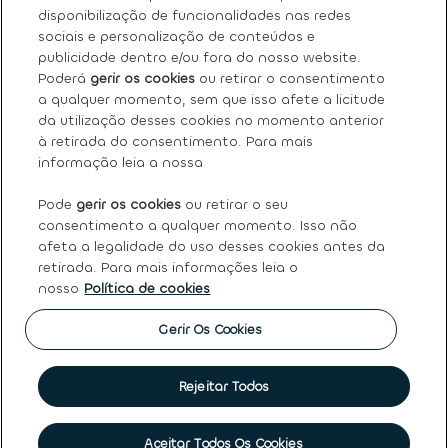
Sobre nós
disponibilização de funcionalidades nas redes
sociais e personalização de conteúdos e
Os nossos serviços
publicidade dentro e/ou fora do nosso website.
Poderá
gerir os cookies
ou retirar o consentimento
a qualquer momento, sem que isso afete a licitude
FAQ
da utilização desses cookies no momento anterior
à retirada do consentimento. Para mais
Termos e condições gerais
informação leia a nossa
Pode
gerir os cookies
ou retirar o seu
Ayvens
consentimento a qualquer momento. Isso não
afeta a legalidade do uso desses cookies antes da
retirada. Para mais informações leia o
nosso
Política de cookies
Política de Cookies
|
Declaração de Privacidade
|
Termos
de Utilização
|
Direitos dos titulares dos dados pessoais
|
Princípios Éticos e de Conduta
|
Código de conduta
|
Gerir Os Cookies
Canal de denúncias
|
Intermediação de crédito
|
Garantia
de usados
|
Política de qualidade
|
Política de reclamações
|
Société Générale
Rejeitar Todos
©
2026 Ayvens
Marcar visita
Aceitar Todos Os Cookies