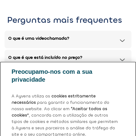
Perguntas mais frequentes
O que é uma videochamada?
O que é que está incluído no preço?
Preocupamo-nos com a sua
Posso devolver o meu carro atual?
privacidade
Tem mais dúvidas?
Ver perguntas frequentes (FAQ)
.
A Ayvens utiliza os
cookies estritamente
necessários
para garantir o funcionamento do
nosso website. Ao clicar em
“Aceitar todos os
cookies”
, concorda com a utilização de outros
tipos de cookies e métodos similares que permitem
à Ayvens e seus parceiros a análise do tráfego do
site e o seu comportamento online,