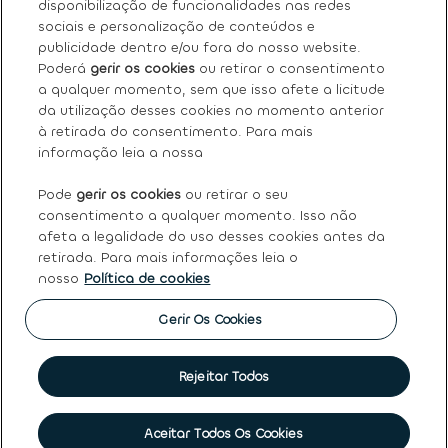
disponibilização de funcionalidades nas redes
sociais e personalização de conteúdos e
Os nossos serviços
publicidade dentro e/ou fora do nosso website.
Poderá
gerir os cookies
ou retirar o consentimento
a qualquer momento, sem que isso afete a licitude
FAQ
da utilização desses cookies no momento anterior
à retirada do consentimento. Para mais
Termos e condições gerais
informação leia a nossa
Pode
gerir os cookies
ou retirar o seu
Ayvens
consentimento a qualquer momento. Isso não
afeta a legalidade do uso desses cookies antes da
retirada. Para mais informações leia o
nosso
Política de cookies
Política de Cookies
|
Declaração de Privacidade
|
Termos
de Utilização
|
Direitos dos titulares dos dados pessoais
|
Princípios Éticos e de Conduta
|
Código de conduta
|
Gerir Os Cookies
Canal de denúncias
|
Intermediação de crédito
|
Garantia
de usados
|
Política de qualidade
|
Política de reclamações
|
Société Générale
Rejeitar Todos
©
2026 Ayvens
Aceitar Todos Os Cookies