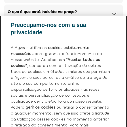
O que é que está incluído no preço?
Preocupamo-nos com a sua
Posso devolver o meu carro atual?
privacidade
Tem mais dúvidas?
Ver perguntas frequentes (FAQ)
.
A Ayvens utiliza os
cookies estritamente
necessários
para garantir o funcionamento do
nosso website. Ao clicar em
“Aceitar todos os
cookies”
, concorda com a utilização de outros
tipos de cookies e métodos similares que permitem
à Ayvens e seus parceiros a análise do tráfego do
site e o seu comportamento online,
Sobre nós
disponibilização de funcionalidades nas redes
sociais e personalização de conteúdos e
Os nossos serviços
publicidade dentro e/ou fora do nosso website.
Poderá
gerir os cookies
ou retirar o consentimento
a qualquer momento, sem que isso afete a licitude
FAQ
da utilização desses cookies no momento anterior
à retirada do consentimento. Para mais