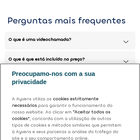
Perguntas mais frequentes
O que é uma videochamada?
O que é que está incluído no preço?
Preocupamo-nos com a sua
Posso devolver o meu carro atual?
privacidade
Tem mais dúvidas?
Ver perguntas frequentes (FAQ)
.
A Ayvens utiliza os
cookies estritamente
necessários
para garantir o funcionamento do
nosso website. Ao clicar em
“Aceitar todos os
cookies”
, concorda com a utilização de outros
tipos de cookies e métodos similares que permitem
à Ayvens e seus parceiros a análise do tráfego do
site e o seu comportamento online,