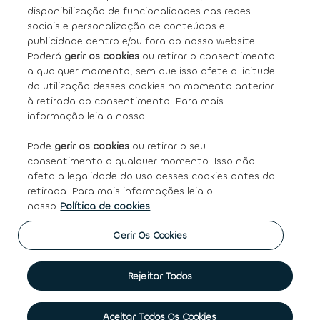
Sobre nós
disponibilização de funcionalidades nas redes
sociais e personalização de conteúdos e
Os nossos serviços
publicidade dentro e/ou fora do nosso website.
Poderá
gerir os cookies
ou retirar o consentimento
a qualquer momento, sem que isso afete a licitude
FAQ
da utilização desses cookies no momento anterior
à retirada do consentimento. Para mais
Termos e condições gerais
informação leia a nossa
Pode
gerir os cookies
ou retirar o seu
Ayvens
consentimento a qualquer momento. Isso não
afeta a legalidade do uso desses cookies antes da
retirada. Para mais informações leia o
nosso
Política de cookies
Política de Cookies
|
Declaração de Privacidade
|
Termos
de Utilização
|
Direitos dos titulares dos dados pessoais
|
Princípios Éticos e de Conduta
|
Código de conduta
|
Gerir Os Cookies
Canal de denúncias
|
Intermediação de crédito
|
Garantia
de usados
|
Política de qualidade
|
Política de reclamações
|
Société Générale
Rejeitar Todos
©
2026 Ayvens
Marcar visita
Aceitar Todos Os Cookies