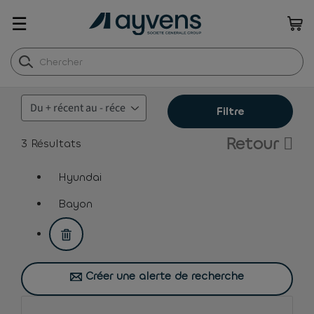
☰
Filtre
Retour
3
Résultats
Hyundai
assistive.text.remove.filter.button
Bayon
assistive.text.remove.filter.button
Créer une alerte de recherche