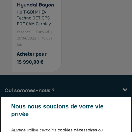
Hyundai Bayon
1.0 T-GDi MHEV
Techno DCT GPS
PDC CAM Carplay
Essence
Euro 6d
21/04/2022
79 637
km
Acheter pour
15 990,00 €
Qui sommes-nous ?
Nos services
Nous nous soucions de votre vie
privée
Contact
Ayvens
utilise certains
cookies nécessaires
au