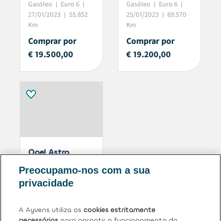
Gasóleo
Euro 6
Gasóleo
Euro 6
27/01/2023
55.852
25/01/2023
69.570
Km
Km
Comprar por
Comprar por
€ 19.500,00
€ 19.200,00
Opel Astra
1.5 D Elegance
Preocupamo-nos com a sua
Gasóleo
Euro 6
privacidade
17/01/2023
78.222
Km
A Ayvens utiliza os
cookies estritamente
Comprar por
necessários
para garantir o funcionamento do