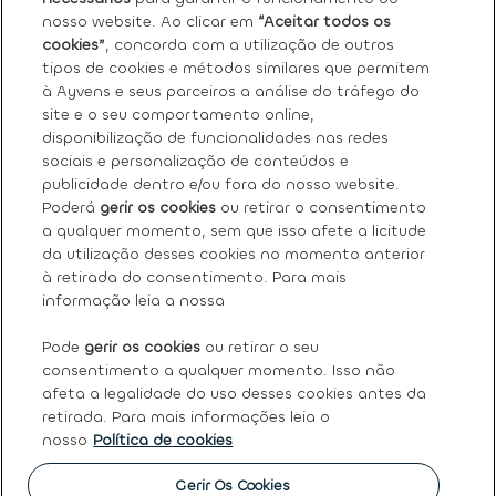
€ 19.200,00
nosso website. Ao clicar em
“Aceitar todos os
cookies”
, concorda com a utilização de outros
tipos de cookies e métodos similares que permitem
à Ayvens e seus parceiros a análise do tráfego do
site e o seu comportamento online,
Sobre nós
disponibilização de funcionalidades nas redes
sociais e personalização de conteúdos e
Os nossos serviços
publicidade dentro e/ou fora do nosso website.
Poderá
gerir os cookies
ou retirar o consentimento
a qualquer momento, sem que isso afete a licitude
FAQ
da utilização desses cookies no momento anterior
à retirada do consentimento. Para mais
Termos e condições gerais
informação leia a nossa
Pode
gerir os cookies
ou retirar o seu
Ayvens
consentimento a qualquer momento. Isso não
afeta a legalidade do uso desses cookies antes da
retirada. Para mais informações leia o
nosso
Política de cookies
Política de Cookies
|
Declaração de Privacidade
|
Termos
de Utilização
|
Direitos dos titulares dos dados pessoais
|
Princípios Éticos e de Conduta
|
Código de conduta
|
Gerir Os Cookies