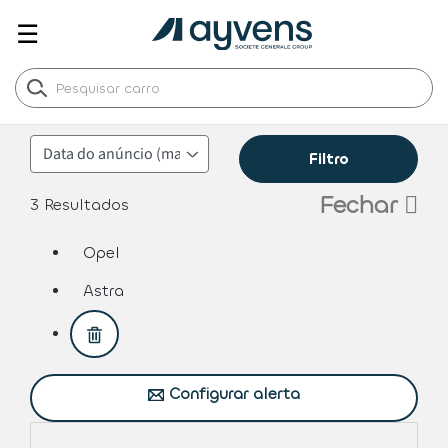
☰
Filtro
Fechar
3
Resultados
Opel
assistive.text.remove.filter.button
Astra
assistive.text.remove.filter.button
Configurar alerta​